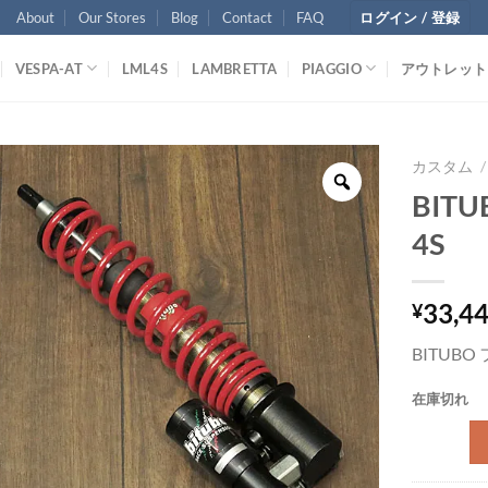
About
Our Stores
Blog
Contact
FAQ
ログイン / 登録
VESPA-AT
LML4S
LAMBRETTA
PIAGGIO
アウトレット
カスタム
/
BITUB
4S
33,4
¥
BITUB
在庫切れ