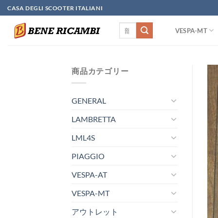
Skip
CASA DEGLI SCOOTER ITALIANI
to
検
content
VESPA-MT
索
対
象:
商品カテゴリー
GENERAL
LAMBRETTA
LML4S
PIAGGIO
VESPA-AT
VESPA-MT
アウトレット