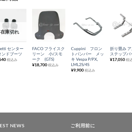
お
お
お
お
在庫切れ
気
気
気
気
+
+
+
+
に
に
に
に
zetti センター
FACO フライスク
Cuppini フロン
折り畳み 
入
入
入
入
タンドブーツ
リーン 小/スモ
トバンパー メッ
ステップバ
り
り
り
り
ーク (GTS)
キ Vespa P/PX,
640
¥
17,050
税込み
税
LML2S/4S
¥
18,700
税込み
リ
リ
リ
リ
¥
9,900
税込み
ス
ス
ス
ス
ト
ト
ト
ト
に
に
に
に
追
追
追
追
加
加
加
加
TEST NEWS
ご利用前に