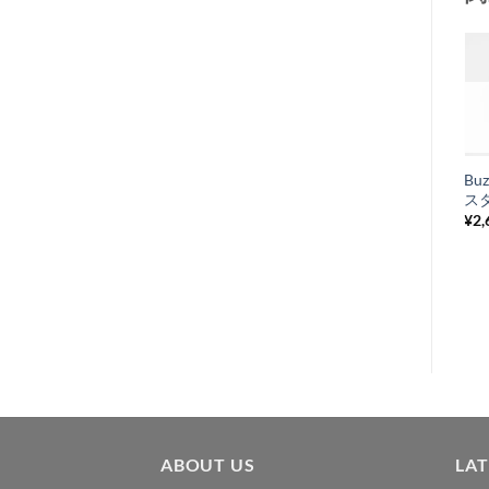
お
気
+
に
Bu
ハザードスィッチ
入
ス
¥
4,840
税込み
り
¥
2,
リ
ス
ト
に
追
加
ABOUT US
LA