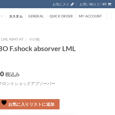
お気に入り
お買い物カゴ /
¥
0
カスタム
GENERAL
QUICK ORDER
MY ACCOUNT
LML 4SMT-AT
/
その他
O F.shock absorver LML
40
税込み
O フロントショックアブソーバー
お気に入りリストに追加