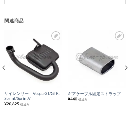
関連商品
お
お
気
気
に
に
入
入
り
り
リ
リ
ス
ス
サイレンサー Vespa GT/GTR,
ギアケーブル固定ストラップ
Sprint/SprintV
¥
440
ト
ト
税込み
¥
20,625
税込み
に
に
追
追
加
加