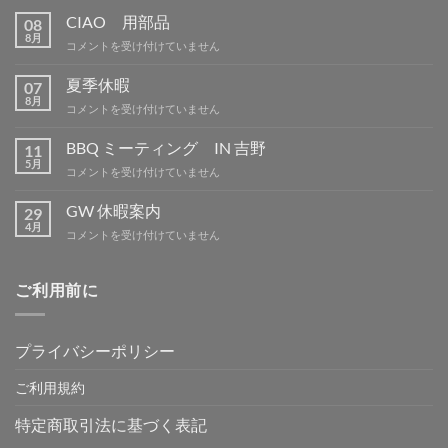
CIAO 用部品
08
8月
CIAO
コメントを受け付けていません
用
部
夏季休暇
07
品
8月
夏
コメントを受け付けていません
は
季
休
BBQ ミーティング IN 吉野
11
暇
5月
BBQ
コメントを受け付けていません
は
ミ
ー
GW 休暇案内
29
テ
4月
GW
コメントを受け付けていません
ィ
休
ン
暇
グ
案
ご利用前に
IN
内
吉
は
野
は
プライバシーポリシー
ご利用規約
特定商取引法に基づく表記