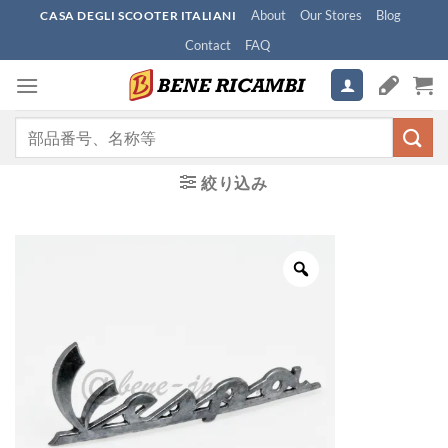
Skip
About
Our Stores
Blog
CASA DEGLI SCOOTER ITALIANI
to
Contact
FAQ
content
検
索
対
絞り込み
象: