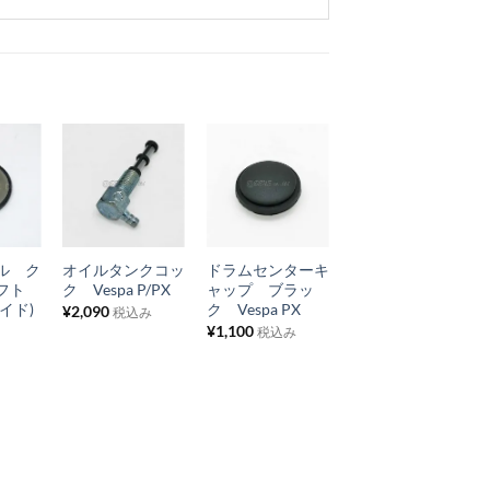
お
お
お
気
気
気
+
+
+
に
に
に
ル ク
オイルタンクコッ
ドラムセンターキ
サイレンサー
入
入
入
フト
ク Vespa P/PX
ャップ ブラッ
Vespa GT/GTR,
り
り
り
イド)
ク Vespa PX
Sprint/SprintV
¥
2,090
税込み
¥
1,100
¥
20,625
税込み
税込み
リ
リ
リ
ス
ス
ス
ト
ト
ト
に
に
に
追
追
追
加
加
加