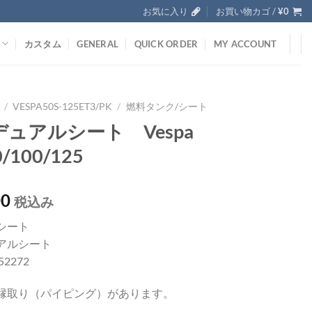
お気に入り
お買い物カゴ /
¥
0
カスタム
GENERAL
QUICK ORDER
MY ACCOUNT
/
VESPA50S-125ET3/PK
/
燃料タンク/シート
ュアルシート Vespa
0/100/125
00
税込み
シート
アルシート
152272
縁取り（パイピング）があります。