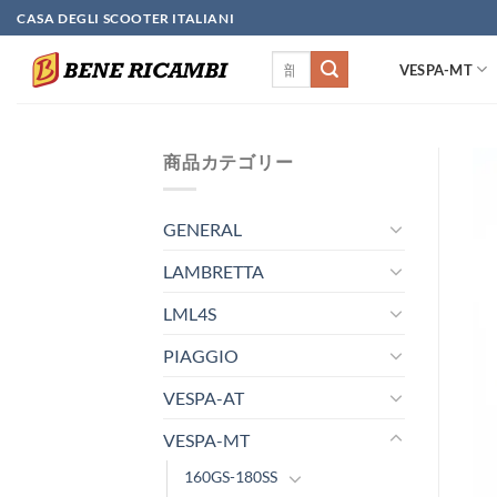
Skip
CASA DEGLI SCOOTER ITALIANI
to
検
content
VESPA-MT
索
対
象:
商品カテゴリー
GENERAL
LAMBRETTA
LML4S
PIAGGIO
VESPA-AT
VESPA-MT
160GS-180SS