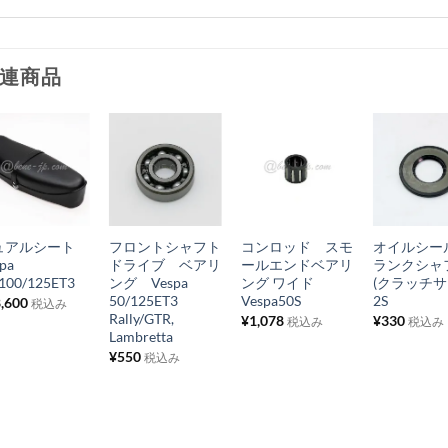
連商品
お
お
お
お
気
気
気
気
+
+
+
+
に
に
に
に
ュアルシート
フロントシャフト
コンロッド スモ
オイルシー
入
入
入
入
pa
ドライブ ベアリ
ールエンドベアリ
ランクシャ
り
り
り
り
100/125ET3
ング Vespa
ング ワイド
(クラッチサ
50/125ET3
Vespa50S
2S
,600
税込み
リ
リ
リ
リ
Rally/GTR,
¥
1,078
¥
330
税込み
税込み
ス
ス
ス
ス
Lambretta
¥
550
ト
ト
ト
ト
税込み
に
に
に
に
追
追
追
追
加
加
加
加