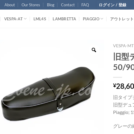
About
Our Stores
Blog
Contact
FAQ
ログイン / 登録
VESPA-AT
LML4S
LAMBRETTA
PIAGGIO
アウトレット
VESPA-MT
旧型デ
50/9
28,6
¥
旧タイプ
旧型デュ
Piaggio; 
グレーの