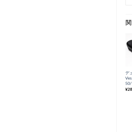
関
お
気
+
に
プライマリーギア
デ
入
シャフトベアリン
Ves
り
グ
50/
P/PX/Rally200
¥
28
リ
¥
825
税込み
ス
ト
に
追
加