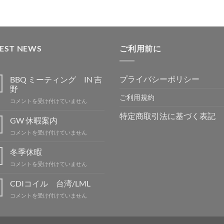
TEST NEWS
ご利用前に
プライバシーポリシー
BBQ ミーティング IN 吉
野
ご利用規約
BBQ
コメントを受け付けていません
ミ
特定商取引法に基づく表記
ー
GW 休暇案内
テ
GW
コメントを受け付けていません
ィ
休
ン
暇
冬季休暇
グ
案
IN
冬
コメントを受け付けていません
内
吉
季
は
野
休
CDIコイル 台湾/LML
は
暇
CDI
コメントを受け付けていません
は
コ
イ
ル