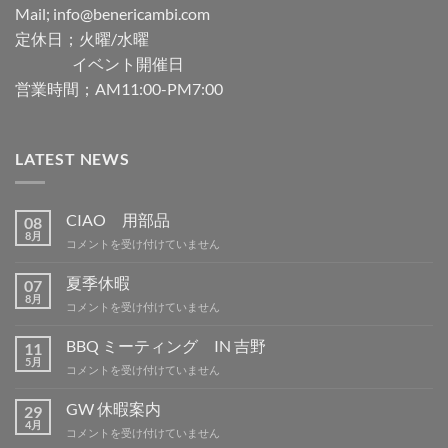
Mail; info@benericambi.com
定休日；火曜/水曜
イベント開催日
営業時間；AM11:00-PM7:00
LATEST NEWS
CIAO 用部品
08
8月
CIAO
コメントを受け付けていません
用
部
夏季休暇
07
品
8月
夏
コメントを受け付けていません
は
季
休
BBQ ミーティング IN 吉野
11
暇
5月
BBQ
コメントを受け付けていません
は
ミ
ー
GW 休暇案内
29
テ
4月
GW
コメントを受け付けていません
ィ