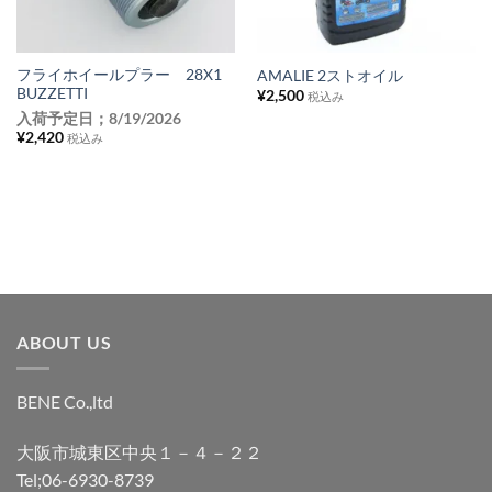
り
り
リ
リ
ス
ス
フライホイールプラー 28X1
AMALIE 2ストオイル
BUZZETTI
¥
2,500
ト
ト
税込み
入荷予定日；
8/19/2026
に
に
¥
2,420
税込み
追
追
加
加
ABOUT US
BENE Co.,ltd
大阪市城東区中央１－４－２２
Tel;06-6930-8739