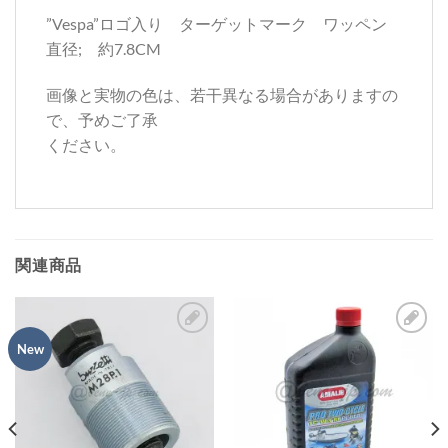
”Vespa”ロゴ入り ターゲットマーク ワッペン
直径; 約7.8CM
画像と実物の色は、若干異なる場合がありますの
で、予めご了承
ください。
関連商品
New
お
お
気
気
に
に
入
入