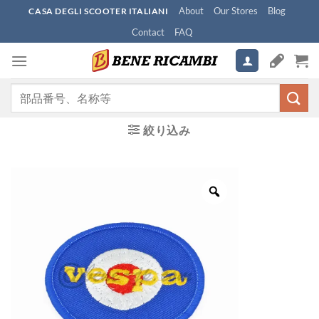
Skip
About
Our Stores
Blog
CASA DEGLI SCOOTER ITALIANI
to
Contact
FAQ
content
検
索
対
絞り込み
象: