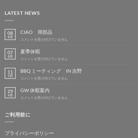
LATEST NEWS
CIAO 用部品
08
8月
CIAO
コメントを受け付けていません
用
部
夏季休暇
07
品
8月
夏
コメントを受け付けていません
は
季
休
BBQ ミーティング IN 吉野
11
暇
5月
BBQ
コメントを受け付けていません
は
ミ
ー
GW 休暇案内
29
テ
4月
GW
コメントを受け付けていません
ィ
休
ン
暇
グ
案
ご利用前に
IN
内
吉
は
野
は
プライバシーポリシー