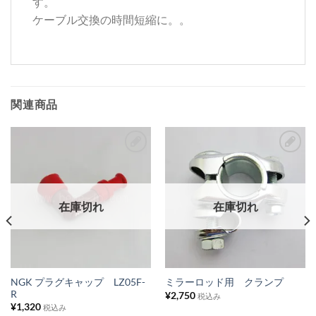
す。
ケーブル交換の時間短縮に。。
関連商品
お
お
気
気
に
に
在庫切れ
在庫切れ
入
入
り
り
リ
リ
ス
ス
NGK プラグキャップ LZ05F-
ミラーロッド用 クランプ
R
¥
2,750
ト
ト
税込み
¥
1,320
税込み
に
に