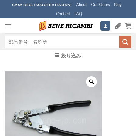
Skip
About
Our Stores
Blog
CASA DEGLI SCOOTER ITALIANI
to
Contact
FAQ
content
検
索
対
絞り込み
象: