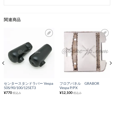
関連商品
お
お
気
気
に
に
入
入
り
り
リ
リ
ス
ス
センタースタンドラバー Vespa
フロアパネル GRABOR
50S/90/100/125ET3
Vespa P/PX
ト
ト
¥
770
¥
12,100
税込み
税込み
に
に
追
追
加
加