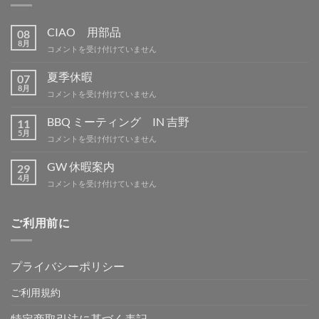
CIAO 用部品
08
8月
CIAO
コメントを受け付けていません
用
部
夏季休暇
07
品
8月
夏
コメントを受け付けていません
は
季
休
BBQ ミーティング IN 吉野
11
暇
5月
BBQ
コメントを受け付けていません
は
ミ
ー
GW 休暇案内
29
テ
4月
GW
コメントを受け付けていません
ィ
休
ン
暇
グ
案
ご利用前に
IN
内
吉
は
野
は
プライバシーポリシー
ご利用規約
特定商取引法に基づく表記