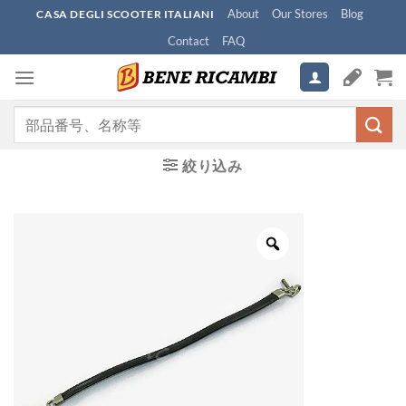
Skip
About
Our Stores
Blog
CASA DEGLI SCOOTER ITALIANI
to
Contact
FAQ
content
検
索
対
絞り込み
象: