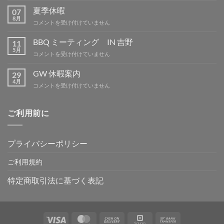
部
夏季休暇
07
品
8月
夏
コメントを受け付けていません
は
季
休
BBQ ミーティング IN 吉野
11
暇
5月
BBQ
コメントを受け付けていません
は
ミ
ー
GW 休暇案内
29
テ
4月
GW
コメントを受け付けていません
ィ
休
ン
暇
グ
案
ご利用前に
IN
内
吉
は
野
は
プライバシーポリシー
ご利用規約
特定商取引法に基づく表記