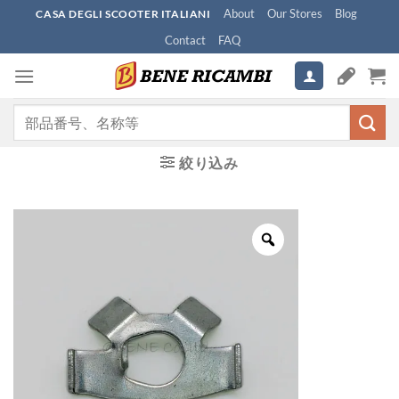
Skip
About
Our Stores
Blog
CASA DEGLI SCOOTER ITALIANI
to
Contact
FAQ
content
検
索
対
絞り込み
象: