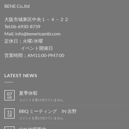
BENE Co.,ltd
大阪市城東区中央１－４－２２
Tel;06-6930-8739
Mail; info@benericambi.com
定休日；火曜/水曜
イベント開催日
営業時間；AM11:00-PM7:00
LATEST NEWS
夏季休暇
07
8月
夏
コメントを受け付けていません
季
休
BBQ ミーティング IN 吉野
11
暇
5月
BBQ
コメントを受け付けていません
は
ミ
ー