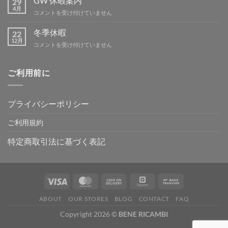
GW 休暇案内
29
テ
4月
GW
コメントを受け付けていません
ィ
休
ン
暇
冬季休暇
グ
22
案
12月
IN
冬
コメントを受け付けていません
内
吉
季
は
野
休
は
暇
ご利用前に
は
プライバシーポリシー
ご利用規約
特定商取引法に基づく表記
ABOUT
OUR STORES
BLOG
CONTACT
FAQ
Copyright 2026 ©
BENE RICAMBI