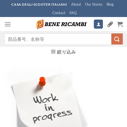
Skip
About
Our Stores
Blog
CASA DEGLI SCOOTER ITALIANI
to
Contact
FAQ
content
検
索
対
絞り込み
象: