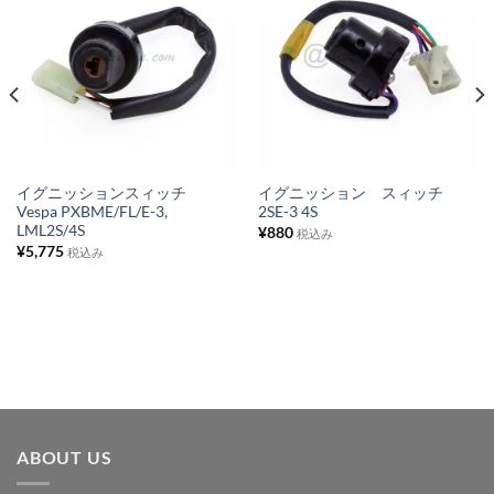
お
お
気
気
に
に
入
入
り
り
リ
リ
ス
ス
イグニッションスィッチ
イグニッション スィッチ
Vespa PXBME/FL/E-3,
2SE-3 4S
ト
ト
LML2S/4S
¥
880
税込み
に
に
¥
5,775
税込み
追
追
加
加
ABOUT US