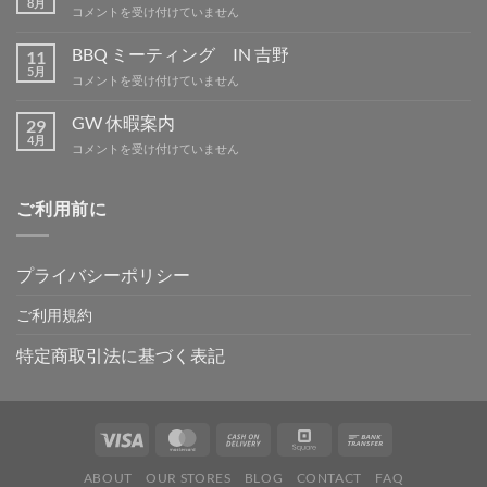
8月
夏
コメントを受け付けていません
は
季
休
BBQ ミーティング IN 吉野
11
暇
5月
BBQ
コメントを受け付けていません
は
ミ
ー
GW 休暇案内
29
テ
4月
GW
コメントを受け付けていません
ィ
休
ン
暇
グ
案
ご利用前に
IN
内
吉
は
野
は
プライバシーポリシー
ご利用規約
特定商取引法に基づく表記
ABOUT
OUR STORES
BLOG
CONTACT
FAQ