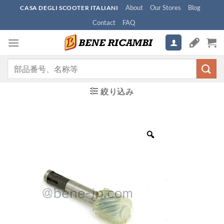
Skip
About
Our Stores
Blog
CASA DEGLI SCOOTER ITALIANI
to
Contact
FAQ
content
検
索
対
絞り込み
象: