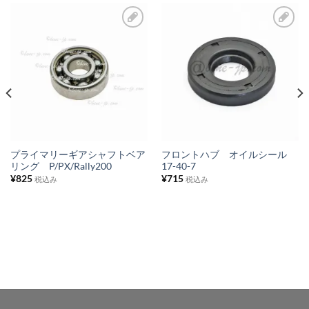
お
お
気
気
に
に
入
入
り
り
リ
リ
ス
ス
プライマリーギアシャフトベア
フロントハブ オイルシール
リング P/PX/Rally200
17-40-7
ト
ト
¥
825
¥
715
税込み
税込み
に
に
追
追
加
加