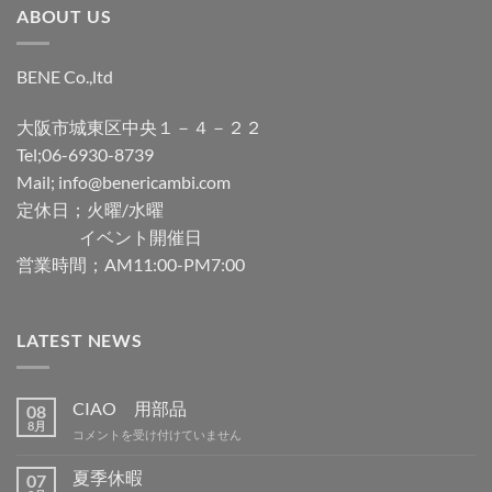
ABOUT US
BENE Co.,ltd
大阪市城東区中央１－４－２２
Tel;06-6930-8739
Mail; info@benericambi.com
定休日；火曜/水曜
イベント開催日
営業時間；AM11:00-PM7:00
LATEST NEWS
CIAO 用部品
08
8月
CIAO
コメントを受け付けていません
用
部
夏季休暇
07
品