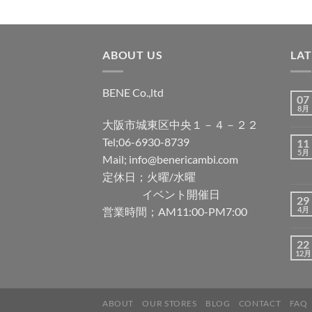
ABOUT US
LA
BENE Co.,ltd
07
8月
大阪市城東区中央１－４－２２
Tel;06-6930-8739
11
5月
Mail; info@benericambi.com
定休日；火曜/水曜
イベント開催日
29
営業時間；AM11:00-PM7:00
4月
22
12月
ABOUT
OUR STORES
BLOG
CONTACT
FAQ