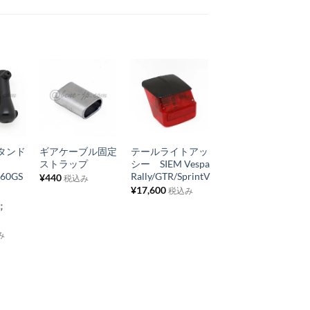
お
お
お
気
気
気
+
+
+
に
に
に
タンド
ギアケーブル固定
テールライトアッ
フロントシャフト
入
入
入
ストラップ
シー SIEM Vespa
ドライブ ベアリ
り
り
り
160GS
Rally/GTR/SprintV
ング Vespa
¥
440
税込み
50/125ET3
¥
17,600
税込み
リ
リ
リ
Rally/GTR,
；
ス
ス
ス
Lambretta
¥
550
ト
ト
ト
税込み
み
に
に
に
追
追
追
加
加
加