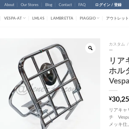
About
Our Stores
Blog
Contact
FAQ
ログイン / 登録
VESPA-AT
LML4S
LAMBRETTA
PIAGGIO
アウトレット
カスタム
/
ー
リア
ホル
Vesp
30,2
¥
リアキャ
チ Vesp
メッキ仕