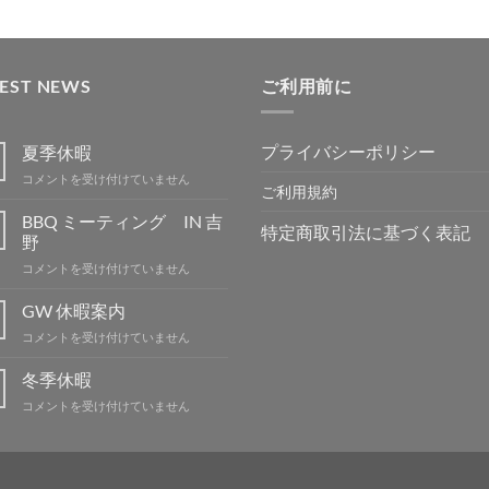
TEST NEWS
ご利用前に
プライバシーポリシー
夏季休暇
夏
コメントを受け付けていません
ご利用規約
季
休
BBQ ミーティング IN 吉
特定商取引法に基づく表記
暇
野
は
BBQ
コメントを受け付けていません
ミ
ー
GW 休暇案内
テ
GW
コメントを受け付けていません
ィ
休
ン
暇
冬季休暇
グ
案
IN
冬
コメントを受け付けていません
内
吉
季
は
野
休
は
暇
は