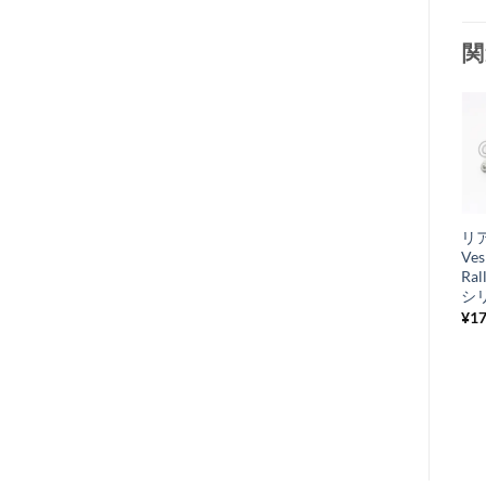
関
お
在庫切れ
気
+
に
燃料ホース用 バ
リ
入
ンド 純正
Ves
り
Vespa
Ral
シ
¥
132
税込み
リ
¥
17
ス
ト
に
追
加