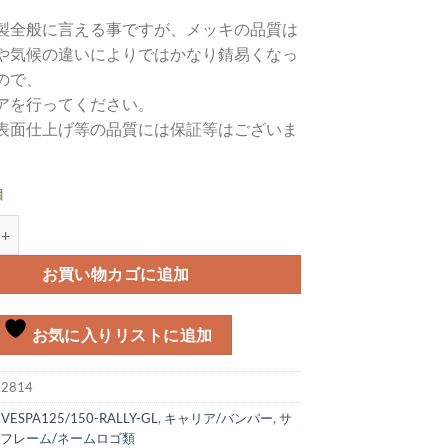
製全般に言える事ですが、メッキの品質は
や気候の違いによりではかなり錆易くなっ
ので、
アを行ってください。
表面仕上げ等の品質には保証等はございま
個
 スペアタイヤホルダー付き 8インチ Vespa150/125個
お買い物カゴに追加
お気に入りリストに追加
:
2814
:
VESPA125/150-RALLY-GL
,
キャリア/バンパー
,
サ
/フレーム/ネームロゴ類