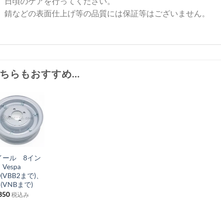
日頃のケアを行ってください。
錆などの表面仕上げ等の品質には保証等はございません。
ちらもおすすめ…
お
気
+
に
イール 8イン
入
Vespa
り
0(VBB2まで)、
5(VNBまで)
リ
350
税込み
ス
ト