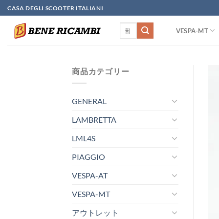
Skip
CASA DEGLI SCOOTER ITALIANI
to
検
content
VESPA-MT
索
対
象:
商品カテゴリー
GENERAL
LAMBRETTA
LML4S
PIAGGIO
VESPA-AT
VESPA-MT
アウトレット