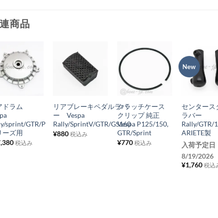
に
追
連商品
加
New
お
お
お
お
気
気
気
気
+
+
+
+
に
に
に
に
アドラム
リアブレーキペダルラバ
クラッチケース
センタース
入
入
入
入
pa
ー Vespa
クリップ 純正
ラバー
り
り
り
り
ly/sprint/GTR/P
Rally/SprintV/GTR/GS160
Vespa P125/150,
Rally/GTR/
リーズ用
GTR/Sprint
ARIETE製
¥
880
税込み
リ
リ
リ
リ
,380
¥
770
税込み
税込み
入荷予定日
ス
ス
ス
ス
8/19/2026
ト
ト
ト
ト
¥
1,760
税込
に
に
に
に
追
追
追
追
加
加
加
加