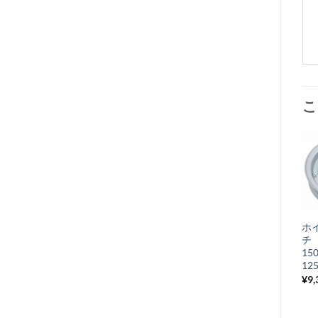
こ
ホ
チ 
15
12
¥
9,