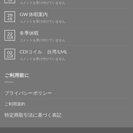
5月
BBQ
コメントを受け付けていません
ミ
ー
GW 休暇案内
29
テ
4月
GW
コメントを受け付けていません
ィ
休
ン
暇
冬季休暇
グ
22
案
12月
IN
冬
コメントを受け付けていません
内
吉
季
は
野
休
CDIコイル 台湾/LML
02
は
暇
12月
CDI
コメントを受け付けていません
は
コ
イ
ル
ご利用前に
台
湾/LML
は
プライバシーポリシー
ご利用規約
特定商取引法に基づく表記