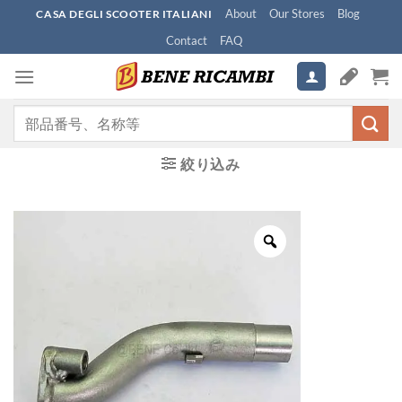
Skip
About
Our Stores
Blog
CASA DEGLI SCOOTER ITALIANI
to
Contact
FAQ
content
検
索
対
絞り込み
象: