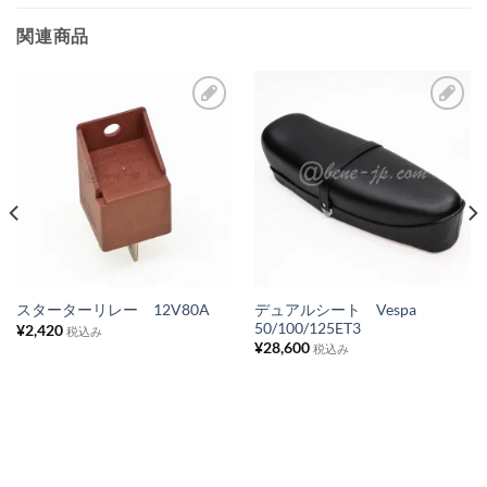
関連商品
お
お
気
気
に
に
入
入
り
り
リ
リ
ス
ス
デュアルシート Vespa
スターターリレー 12V80A
50/100/125ET3
¥
2,420
ト
ト
税込み
¥
28,600
税込み
に
に
追
追
加
加