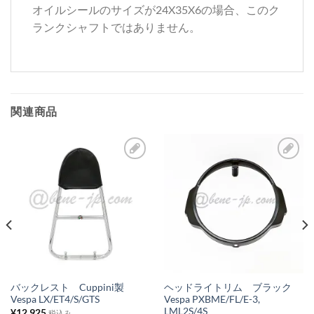
オイルシールのサイズが24X35X6の場合、このク
ランクシャフトではありません。
関連商品
お
お
気
気
に
に
入
入
り
り
リ
リ
ス
ス
バックレスト Cuppini製
ヘッドライトリム ブラック
Vespa LX/ET4/S/GTS
Vespa PXBME/FL/E-3,
ト
ト
LML2S/4S
¥
12,925
税込み