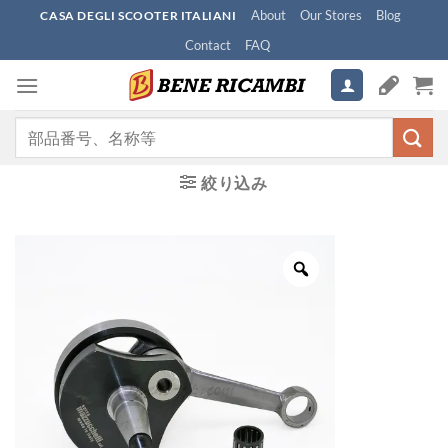
Skip
About
Our Stores
Blog
CASA DEGLI SCOOTER ITALIANI
to
Contact
FAQ
content
検
索
対
絞り込み
象: