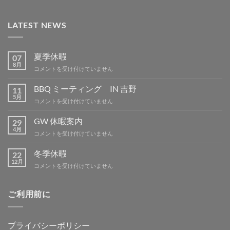
LATEST NEWS
夏季休暇
07
8月
夏
コメントを受け付けていません
季
休
BBQ ミーティング IN 吉野
11
暇
5月
BBQ
コメントを受け付けていません
は
ミ
ー
GW 休暇案内
29
テ
4月
GW
コメントを受け付けていません
ィ
休
ン
暇
冬季休暇
グ
22
案
12月
IN
冬
コメントを受け付けていません
内
吉
季
は
野
休
は
暇
ご利用前に
は
プライバシーポリシー