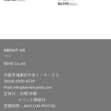
に
に
¥
2,970
税込み
追
追
加
加
ABOUT US
BENE Co.,ltd
大阪市城東区中央１－４－２２
Tel;06-6930-8739
Mail; info@benericambi.com
定休日；火曜/水曜
イベント開催日
営業時間；AM11:00-PM7:00