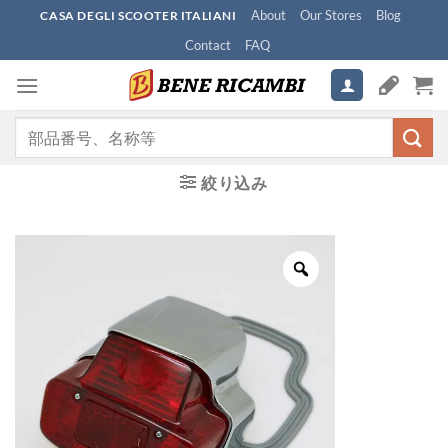
Skip
About
Our Stores
Blog
CASA DEGLI SCOOTER ITALIANI
to
Contact
FAQ
content
検
索
対
絞り込み
象: