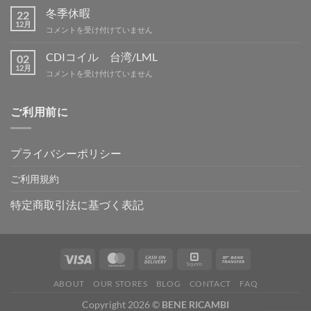
ン
暇
冬季休暇
グ
22
案
12月
IN
冬
コメントを受け付けていません
内
吉
季
は
野
休
CDIコイル 台湾/LML
02
は
暇
12月
CDI
コメントを受け付けていません
は
コ
イ
ル
ご利用前に
台
湾/LML
は
プライバシーポリシー
ご利用規約
特定商取引法に基づく表記
ABOUT
OUR STORES
BLOG
CONTACT
FAQ
Copyright 2026 ©
BENE RICAMBI