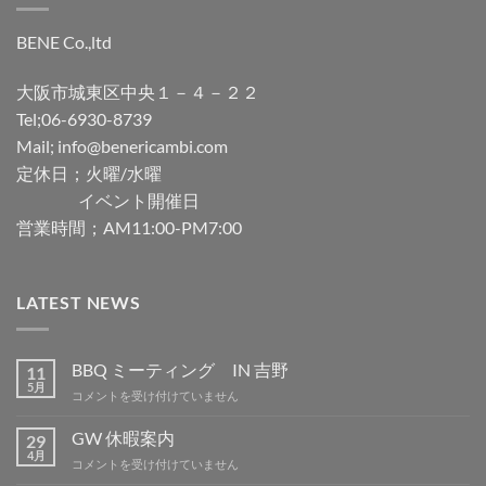
BENE Co.,ltd
大阪市城東区中央１－４－２２
Tel;06-6930-8739
Mail; info@benericambi.com
定休日；火曜/水曜
イベント開催日
営業時間；AM11:00-PM7:00
LATEST NEWS
BBQ ミーティング IN 吉野
11
5月
BBQ
コメントを受け付けていません
ミ
ー
GW 休暇案内
29
テ
4月
GW
コメントを受け付けていません
ィ
休