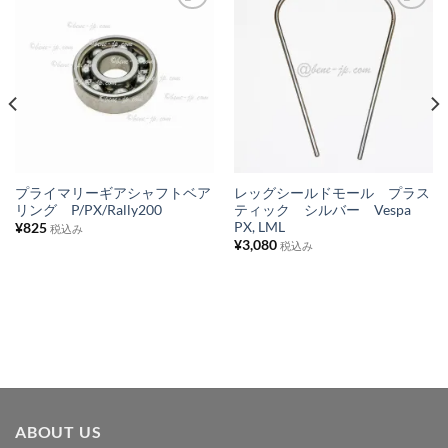
お
お
気
気
に
に
入
入
り
り
リ
リ
ス
ス
プライマリーギアシャフトベア
レッグシールドモール プラス
リング P/PX/Rally200
ティック シルバー Vespa
ト
ト
PX, LML
¥
825
税込み
に
に
¥
3,080
税込み
追
追
加
加
ABOUT US