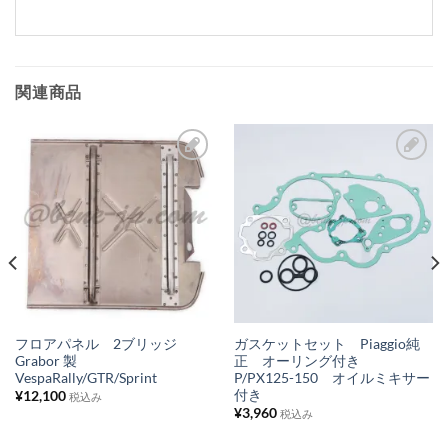
関連商品
お
お
気
気
に
に
入
入
り
り
リ
リ
ス
ス
フロアパネル 2ブリッジ
ガスケットセット Piaggio純
Grabor 製
正 オーリング付き
ト
ト
VespaRally/GTR/Sprint
P/PX125-150 オイルミキサー
に
に
付き
¥
12,100
税込み
¥
3,960
税込み
追
追
加
加