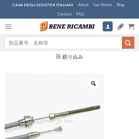
Skip
About
Our Stores
Blog
CASA DEGLI SCOOTER ITALIANI
to
Contact
FAQ
content
検
索
対
絞り込み
象: