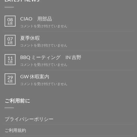
CIAO 用部品
08
8月
CIAO
コメントを受け付けていません
用
部
夏季休暇
07
品
8月
夏
コメントを受け付けていません
は
季
休
BBQ ミーティング IN 吉野
11
暇
5月
BBQ
コメントを受け付けていません
は
ミ
ー
GW 休暇案内
29
テ
4月
GW
コメントを受け付けていません
ィ
休
ン
暇
グ
案
ご利用前に
IN
内
吉
は
野
は
プライバシーポリシー
ご利用規約