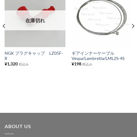
お
お
気
気
に
に
在庫切れ
入
入
り
り
リ
リ
ス
ス
NGK プラグキャップ LZ05F-
ギアインナーケーブル
R
Vespa/Lambretta/LML2S-4S
ト
ト
¥
1,320
¥
198
税込み
税込み
に
に
追
追
加
加
ABOUT US