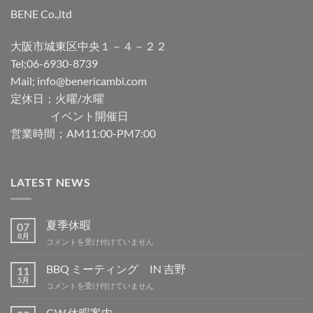
BENE Co.,ltd
大阪市城東区中央１－４－２２
Tel;06-6930-8739
Mail; info@benericambi.com
定休日；火曜/水曜
イベント開催日
営業時間；AM11:00-PM7:00
LATEST NEWS
夏季休暇
07
8月
夏
コメントを受け付けていません
季
休
BBQ ミーティング IN 吉野
11
暇
5月
BBQ
コメントを受け付けていません
は
ミ
ー
GW 休暇案内