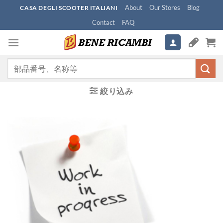
Skip
About
Our Stores
Blog
CASA DEGLI SCOOTER ITALIANI
to
Contact
FAQ
content
検
索
対
絞り込み
象: