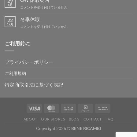
29
テ
4月
GW
コメントを受け付けていません
ィ
休
ン
暇
冬季休暇
グ
22
案
12月
IN
冬
コメントを受け付けていません
内
吉
季
は
野
休
は
暇
ご利用前に
は
プライバシーポリシー
ご利用規約
特定商取引法に基づく表記
ABOUT
OUR STORES
BLOG
CONTACT
FAQ
Copyright 2026 ©
BENE RICAMBI