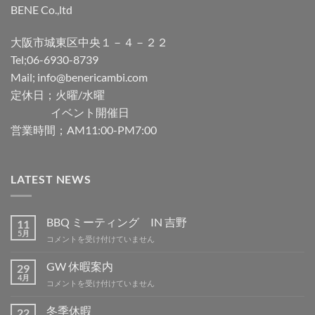
BENE Co.,ltd
大阪市城東区中央１－４－２２
Tel;06-6930-8739
Mail; info@benericambi.com
定休日；火曜/水曜
イベント開催日
営業時間；AM11:00-PM7:00
LATEST NEWS
BBQ ミーティング IN 吉野
11
5月
BBQ
コメントを受け付けていません
ミ
ー
GW 休暇案内
29
テ
4月
GW
コメントを受け付けていません
ィ
休
ン
暇
冬季休暇
グ
22