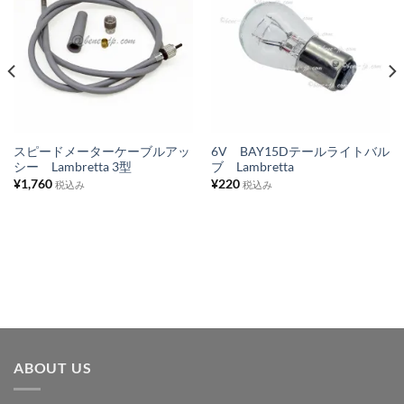
お
お
気
気
に
に
入
入
り
り
リ
リ
ス
ス
スピードメーターケーブルアッ
6V BAY15Dテールライトバル
シー Lambretta 3型
ブ Lambretta
ト
ト
¥
1,760
¥
220
税込み
税込み
に
に
追
追
加
加
ABOUT US