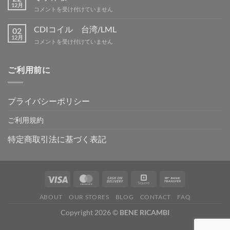
案
12月
IN
冬
コメントを受け付けていません
内
吉
季
は
野
休
CDIコイル 台湾/LML
02
は
暇
12月
CDI
コメントを受け付けていません
は
コ
イ
ル
ご利用前に
台
湾/LML
は
プライバシーポリシー
ご利用規約
特定商取引法に基づく表記
ABOUT
OUR STORES
BLOG
CONTACT
FAQ
Copyright 2026 ©
BENE RICAMBI