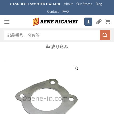
Skip
About
Our Stores
Blog
CASA DEGLI SCOOTER ITALIANI
to
Contact
FAQ
content
検
索
対
絞り込み
象: