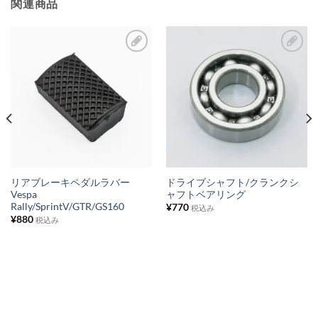
関連商品
お
お
気
気
に
に
入
入
り
り
リ
リ
ス
ス
リアブレーキペダルラバー
ドライブシャフト/クランクシ
Vespa
ャフトベアリング
ト
ト
Rally/SprintV/GTR/GS160
¥
770
税込み
に
に
¥
880
税込み
追
追
加
加