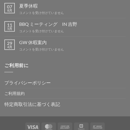
部
夏季休暇
07
品
8月
夏
コメントを受け付けていません
は
季
休
BBQ ミーティング IN 吉野
11
暇
5月
BBQ
コメントを受け付けていません
は
ミ
ー
GW 休暇案内
29
テ
4月
GW
コメントを受け付けていません
ィ
休
ン
暇
グ
案
ご利用前に
IN
内
吉
は
野
は
プライバシーポリシー
ご利用規約
特定商取引法に基づく表記