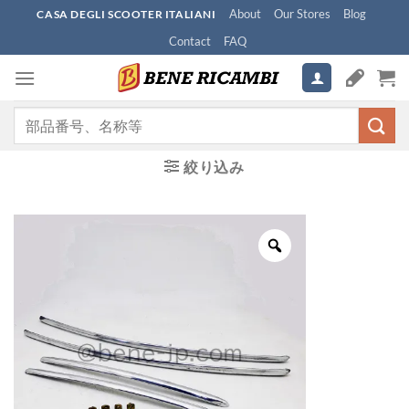
Skip
About
Our Stores
Blog
CASA DEGLI SCOOTER ITALIANI
to
Contact
FAQ
content
検
索
対
絞り込み
象: