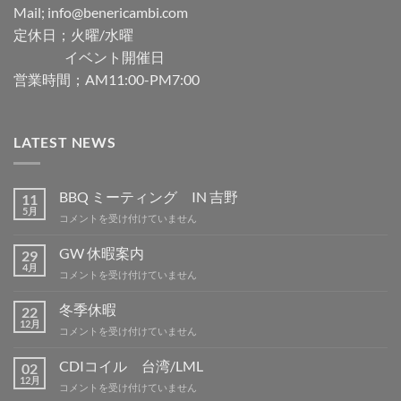
Mail; info@benericambi.com
定休日；火曜/水曜
イベント開催日
営業時間；AM11:00-PM7:00
LATEST NEWS
BBQ ミーティング IN 吉野
11
5月
BBQ
コメントを受け付けていません
ミ
ー
GW 休暇案内
29
テ
4月
GW
コメントを受け付けていません
ィ
休
ン
暇
冬季休暇
グ
22
案
12月
IN
冬
コメントを受け付けていません
内
吉
季
は
野
休
CDIコイル 台湾/LML
02
は
暇
12月
CDI
コメントを受け付けていません
は