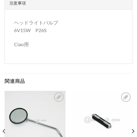
注意事項
ヘッドライトバルブ
6V15W P26S
Ciao用
関連商品
お
お
気
気
に
に
入
入