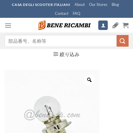
Skip
About
Our Stores
Blog
CASA DEGLI SCOOTER ITALIANI
to
Contact
FAQ
content
検
索
対
絞り込み
象: