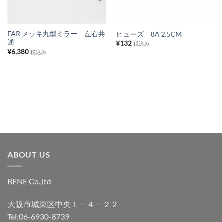
り
り
リ
リ
ス
ス
FAR メッキ丸型ミラー 左右共
ヒューズ 8A 2.5CM
通
¥
132
ト
ト
税込み
¥
6,380
税込み
に
に
追
追
加
加
ABOUT US
BENE Co.,ltd
大阪市城東区中央１－４－２２
Tel;06-6930-8739