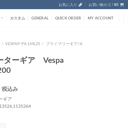
お気に入り
お買い物カゴ /
¥
0
カスタム
GENERAL
QUICK ORDER
MY ACCOUNT
/
VESPAP-PX-LML2S
/
プライマリーギア/キ
ル
ターギア Vespa
200
0
税込み
ーギア
113526,1135264
 Vespa P/PX200個