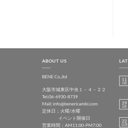
Lambretta
¥
550
ト
税込み
に
追
加
ABOUT US
LA
BENE Co.,ltd
11
5月
大阪市城東区中央１－４－２２
Tel;06-6930-8739
29
Mail; info@benericambi.com
4月
定休日；火曜/水曜
イベント開催日
22
営業時間；AM11:00-PM7:00
12月