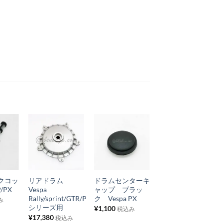
お
お
お
在庫切れ
気
気
気
+
+
+
に
に
に
クコッ
リアドラム
ドラムセンターキ
リードバルブガス
入
入
入
/PX
Vespa
ャップ ブラッ
ケット ローワ
り
り
り
Rally/sprint/GTR/P
ク Vespa PX
ー 2S Euro3
み
シリーズ用
¥
1,100
¥
220
税込み
税込み
リ
リ
リ
¥
17,380
税込み
ス
ス
ス