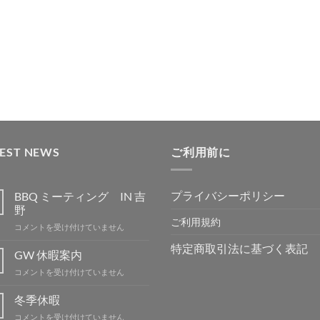
ト
ト
ト
ト
に
に
に
に
追
追
追
追
加
加
加
加
TEST NEWS
ご利用前に
プライバシーポリシー
BBQ ミーティング IN 吉
野
ご利用規約
BBQ
コメントを受け付けていません
ミ
特定商取引法に基づく表記
ー
GW 休暇案内
テ
GW
コメントを受け付けていません
ィ
休
ン
暇
冬季休暇
グ
案
IN
冬
コメントを受け付けていません
内