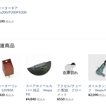
に
ターターギア
入
ly200/P200PX200
り
190
税込み
リ
ス
ト
に
連商品
追
加
お
お
お
お
在庫切れ
気
気
気
気
+
+
+
+
に
に
に
に
ターターリレ
スペアホイールカ
アクセル/チョー
オイルタン
入
入
入
入
12V80A
バー 純正 Vespa
ク/配線 グロー
ク Vespa P
り
り
り
り
PX
メット
420
¥
2,090
税込み
税込
¥
4,840
¥
550
税込み
税込み
リ
リ
リ
リ
ス
ス
ス
ス