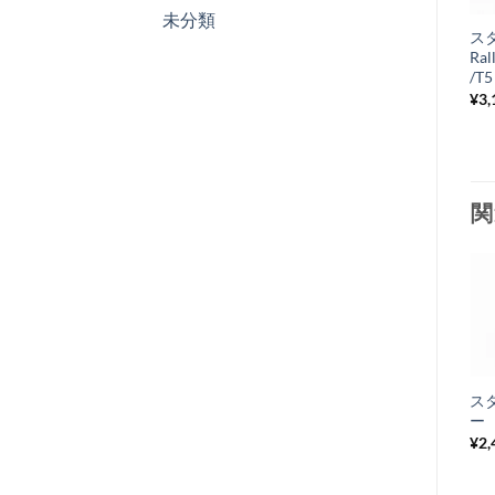
未分類
ス
Ral
/T5
¥
3,
関
お
気
+
に
フロントシャフト
ス
入
ドライブ ベアリ
ー 
り
ング Vespa
¥
2,
50/125ET3
リ
Rally/GTR,
ス