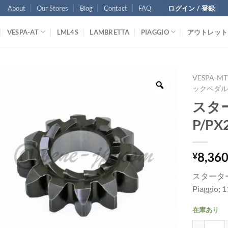
About
Our Stores
Blog
Contact
FAQ
ログイン / 登録
VESPA-AT
LML4S
LAMBRETTA
PIAGGIO
アウトレット
VESPA-MT
ックペダ
スター
P/PX
8,36
¥
スタータ
Piaggio; 
在庫あり
スターターギア