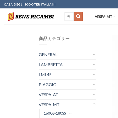
Skip
CASA DEGLI SCOOTER ITALIANI
to
検
content
VESPA-MT
索
対
象:
商品カテゴリー
GENERAL
LAMBRETTA
LML4S
PIAGGIO
VESPA-AT
VESPA-MT
160GS-180SS