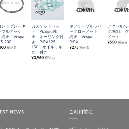
お
お
お
お
在庫切れ
在庫切
気
気
気
気
+
+
+
+
に
に
に
に
ロントブレーキ
ガスケットセッ
ギアケーブルラバ
アクセル/
入
入
入
入
ーブルアッシ
ト Piaggio純
ーグローメット
ク/配線 
り
り
り
り
純正 Vespa
正 オーリング付
純正 Vespa
メット
25-200
き P/PX125-
P/PX
¥
550
税込み
リ
リ
リ
リ
150 オイルミキ
300
¥
275
税込み
税込み
ス
ス
ス
ス
サー付き
¥
3,960
ト
ト
ト
ト
税込み
に
に
に
に
追
追
追
追
加
加
加
加
TEST NEWS
ご利用前に