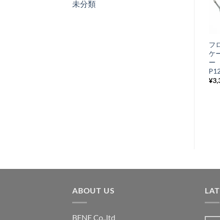
未分類
お
気
+
に
オイルシール
フ
入
31-62-5.8/4.3
ケ
り
CORTECO クラッ
ー 
チサイド Vespa
P1
リ
P,Rally
¥
3,
ス
¥
660
税込み
ト
に
追
加
ABOUT US
LA
BENE Co.,ltd