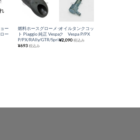
お
お
お
れ
気
気
気
+
+
+
に
に
に
チョー
燃料ホースグローメッ
オイルタンクコッ
ハンドルグリッ
入
入
入
グロー
ト Piaggio 純正 Vespa
ク Vespa P/PX
プ 旧型マーク
り
り
り
P/PX/RAlly/GTR/Sprint
24mm
¥
2,090
税込み
¥
693
¥
3,520
税込み
税込み
リ
リ
リ
ス
ス
ス
ト
ト
ト
に
に
に
追
追
追
加
加
加