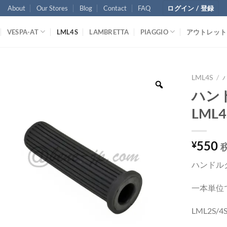
About
Our Stores
Blog
Contact
FAQ
ログイン / 登録
VESPA-AT
LML4S
LAMBRETTA
PIAGGIO
アウトレット
LML4S
/
ハン
LML4
550
¥
ハンドル
一本単位
LML2S/4S