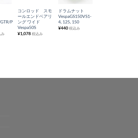
に
に
に
ム
コンロッド スモ
ドラムナット
スペアホイールカ
入
入
入
ールエンドベアリ
VespaGS150VS1-
バー 純正 Vespa
り
り
り
t/GTR/P
ング ワイド
4, 125, 150
PX
Vespa50S
¥
440
¥
4,840
税込み
税込み
リ
リ
リ
¥
1,078
込み
税込み
ス
ス
ス
ト
ト
ト
に
に
に
追
追
追
加
加
加