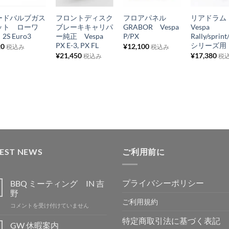
に
に
に
に
ードバルブガス
フロントディスク
フロアパネル
リアドラ
入
入
入
入
ット ローワ
ブレーキキャリパ
GRABOR Vespa
Vespa
り
り
り
り
2S Euro3
ー純正 Vespa
P/PX
Rally/sprin
PX E-3, PX FL
シリーズ用
20
¥
12,100
税込み
税込み
リ
リ
リ
リ
¥
21,450
¥
17,380
税込み
税
ス
ス
ス
ス
ト
ト
ト
ト
に
に
に
に
追
追
追
追
加
加
加
加
TEST NEWS
ご利用前に
プライバシーポリシー
BBQ ミーティング IN 吉
野
ご利用規約
BBQ
コメントを受け付けていません
ミ
特定商取引法に基づく表記
ー
GW 休暇案内