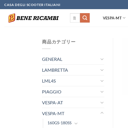
Skip
CASA DEGLI SCOOTER ITALIANI
to
検
content
VESPA-MT
索
対
象:
商品カテゴリー
GENERAL
LAMBRETTA
LML4S
PIAGGIO
VESPA-AT
VESPA-MT
160GS-180SS