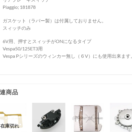
Piaggio; 181878
ガスケット（ラバー製）は付属しておりません。
スィッチのみ
6V用、押すとスィッチがONになるタイプ
Vespa50/125ET3用
Vespa Pシリーズのウィンカー無し（６V）にも使用出来ます
連商品
お
お
お
お
在庫切れ
気
気
気
気
+
+
+
+