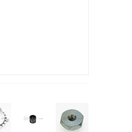
。
お
お
お
気
気
気
+
+
+