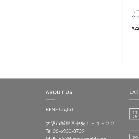
に
ドライブシャフ
リ
入
ト/クランクシャ
ケ
り
フトベアリング
ー 
¥
770
¥
2
税込み
リ
ス
ト
に
追
加
ABOUT US
LA
BENE Co.,ltd
11
5月
大阪市城東区中央１－４－２２
Tel;06-6930-8739
29
Mail; info@benericambi.com