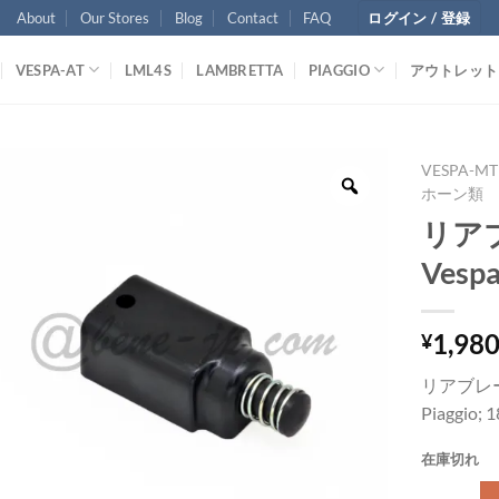
About
Our Stores
Blog
Contact
FAQ
ログイン / 登録
VESPA-AT
LML4S
LAMBRETTA
PIAGGIO
アウトレット
VESPA-MT
ホーン類
リア
Vesp
1,98
¥
リアブレ
Piaggio; 
在庫切れ