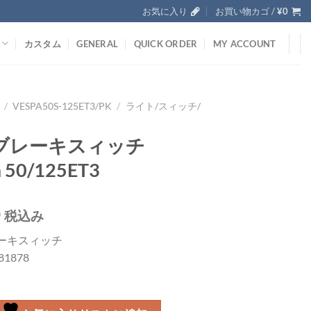
お気に入り
お買い物カゴ /
¥
0
カスタム
GENERAL
QUICK ORDER
MY ACCOUNT
/
VESPA50S-125ET3/PK
/
ライト/スィッチ/
ブレーキスィッチ
a 50/125ET3
0
税込み
ーキスィッチ
181878