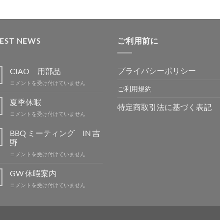
TEST NEWS
ご利用前に
プライバシーポリシー
CIAO 用部品
CIAO
コメントを受け付けていません
ご利用規約
用
部
夏季休暇
特定商取引法に基づく表記
品
夏
コメントを受け付けていません
は
季
休
BBQ ミーティング IN 吉
暇
野
は
BBQ
コメントを受け付けていません
ミ
ー
GW 休暇案内
テ
GW
コメントを受け付けていません
ィ
休
ン
暇
グ
案
IN
内