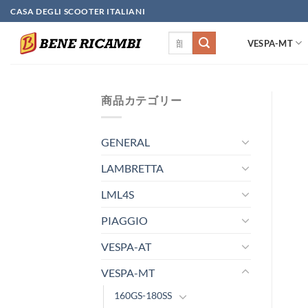
Skip
CASA DEGLI SCOOTER ITALIANI
to
検
content
VESPA-MT
索
対
象:
商品カテゴリー
GENERAL
LAMBRETTA
LML4S
PIAGGIO
VESPA-AT
VESPA-MT
160GS-180SS