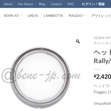
About
Our Stores
Blog
Contact
FAQ
ログイン / 登録
VESPA-AT
LML4S
LAMBRETTA
PIAGGIO
アウトレット
VESPA-MT
チ/ハーネ
ヘッド
Rally
2,42
¥
ヘッドラ
Piaggio;
VespaRall