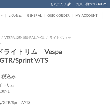
お気に入り
お買い物カゴ /
¥
0
カスタム
GENERAL
QUICK ORDER
MY ACCOUNT
/
VESPA125/150-RALLY-GL
/
ライト/スィッ
ス
ライトリム Vespa
/GTR/Sprint V/TS
0
税込み
イトリム
113891
y/GTR/SprintV/TS