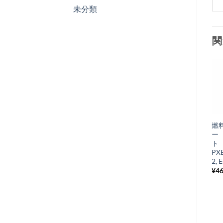
未分類
関
お
気
+
に
サイレンサー
燃
入
Vespa GT/GTR,
ー
り
Sprint/SprintV
ト 
PXB
¥
20,625
税込み
リ
2, 
ス
¥
4
ト
に
追
加