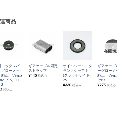
連商品
お
お
お
お
在庫切
気
気
気
気
+
+
+
+
に
に
に
に
料コックレバ
ギアケーブル固定
オイルシール ク
ギアケーブ
入
入
入
入
 グローメッ
ストラップ
ランクシャフト
ーグローメ
り
り
り
り
純正 Vespa
(クラッチサイド)
純正 Vesp
¥
440
税込み
ME/T5, FL1-
2S
P/PX
リ
リ
リ
リ
E-3
¥
330
¥
275
税込み
税込み
ス
ス
ス
ス
62
税込み
ト
ト
ト
ト
に
に
に
に
追
追
追
追
加
加
加
加