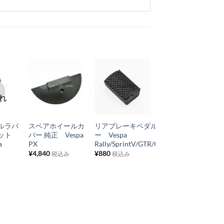
お
お
お
れ
在庫切れ
気
気
気
+
+
+
に
に
に
ルラバ
スペアホイールカ
リアブレーキペダルラバ
アクセル/チョー
入
入
入
ット
バー 純正 Vespa
ー Vespa
ク/配線 グロー
り
り
り
a
PX
Rally/SprintV/GTR/GS160
メット
¥
4,840
¥
880
¥
550
税込み
税込み
税込み
リ
リ
リ
ス
ス
ス
ト
ト
ト
に
に
に
追
追
追
加
加
加