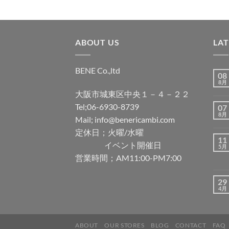
ABOUT US
LA
BENE Co.,ltd
08
8月
大阪市城東区中央１－４－２２
Tel;06-6930-8739
07
8月
Mail; info@benericambi.com
定休日；火曜/水曜
11
イベント開催日
5月
営業時間；AM11:00-PM7:00
29
4月
ABOUT
OUR STORES
BLOG
CONTACT
FAQ