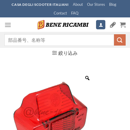
Skip
About
Our Stores
Blog
CASA DEGLI SCOOTER ITALIANI
to
Contact
FAQ
content
検
索
対
絞り込み
象: