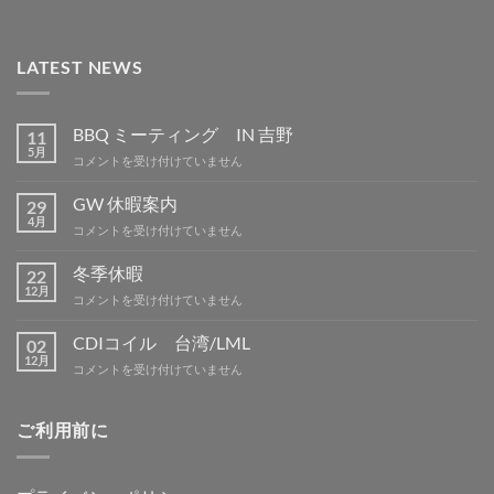
LATEST NEWS
BBQ ミーティング IN 吉野
11
5月
BBQ
コメントを受け付けていません
ミ
ー
GW 休暇案内
29
テ
4月
GW
コメントを受け付けていません
ィ
休
ン
暇
冬季休暇
グ
22
案
12月
IN
冬
コメントを受け付けていません
内
吉
季
は
野
休
CDIコイル 台湾/LML
02
は
暇
12月
CDI
コメントを受け付けていません
は
コ
イ
ル
ご利用前に
台
湾/LML
は