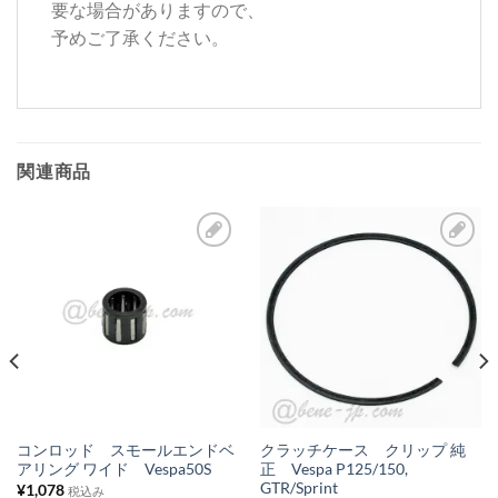
要な場合がありますので、
予めご了承ください。
関連商品
お
お
気
気
に
に
入
入
り
り
リ
リ
ス
ス
コンロッド スモールエンドベ
クラッチケース クリップ 純
アリング ワイド Vespa50S
正 Vespa P125/150,
ト
ト
GTR/Sprint
¥
1,078
税込み