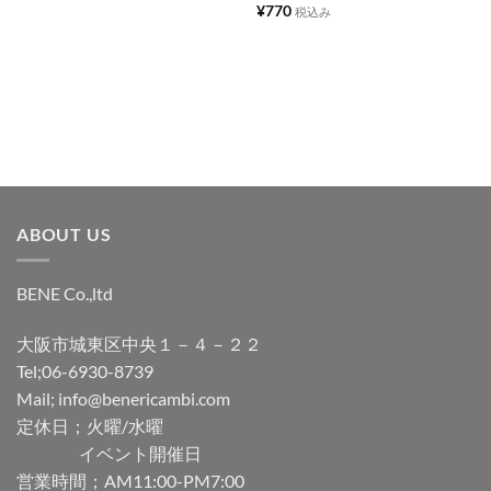
に
に
¥
770
税込み
追
追
加
加
ABOUT US
BENE Co.,ltd
大阪市城東区中央１－４－２２
Tel;06-6930-8739
Mail; info@benericambi.com
定休日；火曜/水曜
イベント開催日
営業時間；AM11:00-PM7:00