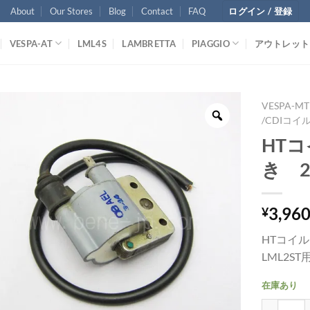
About
Our Stores
Blog
Contact
FAQ
ログイン / 登録
VESPA-AT
LML4S
LAMBRETTA
PIAGGIO
アウトレット
VESPA-MT
/CDIコイ
HT
き 2S
3,96
¥
HTコイ
LML2ST
在庫あり
HTコイル 