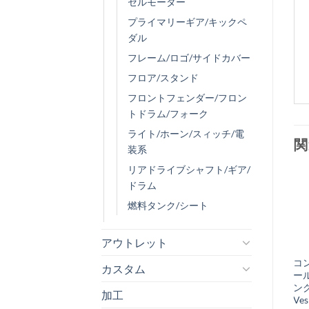
セルモーター
プライマリーギア/キックペ
ダル
フレーム/ロゴ/サイドカバー
フロア/スタンド
フロントフェンダー/フロン
トドラム/フォーク
ライト/ホーン/スィッチ/電
関
装系
リアドライブシャフト/ギア/
ドラム
燃料タンク/シート
お
気
+
アウトレット
に
ドラムセンターキ
コ
カスタム
入
ャップ ブラッ
ー
り
ク Vespa PX
ン
加工
Ves
¥
1,100
税込み
リ