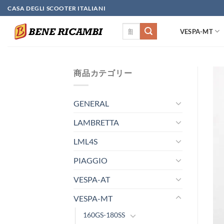
Skip
CASA DEGLI SCOOTER ITALIANI
to
検
content
VESPA-MT
索
対
象:
商品カテゴリー
GENERAL
LAMBRETTA
LML4S
PIAGGIO
VESPA-AT
VESPA-MT
160GS-180SS