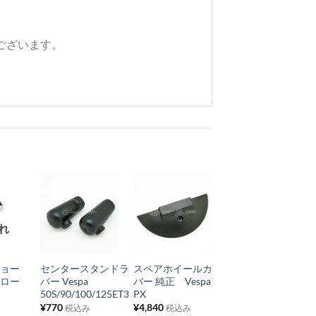
ございます。
お
お
お
れ
気
気
気
+
+
+
に
に
に
チョー
センタースタンドラ
スペアホイールカ
フロントシャフト
入
入
入
グロー
バー Vespa
バー 純正 Vespa
ドライブ ベアリ
り
り
り
50S/90/100/125ET3
PX
ング Vespa
50/125ET3
¥
770
¥
4,840
税込み
税込み
リ
リ
リ