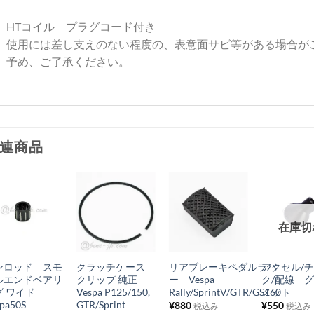
HTコイル プラグコード付き
使用には差し支えのない程度の、表意面サビ等がある場合が
予め、ご了承ください。
連商品
お
お
お
お
在庫切
気
気
気
気
+
+
+
+
に
に
に
に
ンロッド スモ
クラッチケース
リアブレーキペダルラバ
アクセル/
入
入
入
入
ルエンドベアリ
クリップ 純正
ー Vespa
ク/配線 
り
り
り
り
グ ワイド
Vespa P125/150,
Rally/SprintV/GTR/GS160
メット
pa50S
GTR/Sprint
¥
880
¥
550
税込み
税込み
リ
リ
リ
リ