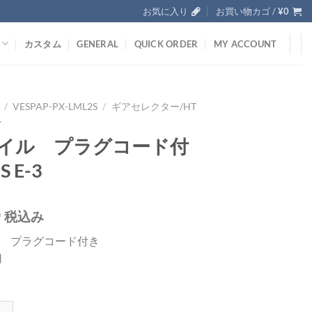
お気に入り
お買い物カゴ /
¥
0
カスタム
GENERAL
QUICK ORDER
MY ACCOUNT
/
VESPAP-PX-LML2S
/
ギアセレクター/HT
ル
コイル プラグコード付
 E-3
0
税込み
ル プラグコード付き
用
プラグコード付き 2S E-3個