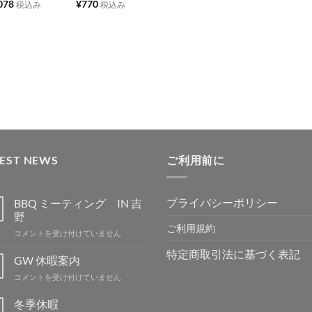
078
¥
770
税込み
税込み
ス
ス
ス
ス
ト
ト
ト
ト
に
に
に
に
追
追
追
追
加
加
加
加
TEST NEWS
ご利用前に
プライバシーポリシー
BBQ ミーティング IN 吉
野
ご利用規約
BBQ
コメントを受け付けていません
ミ
特定商取引法に基づく表記
ー
GW 休暇案内
テ
GW
コメントを受け付けていません
ィ
休
ン
暇
冬季休暇
グ
案