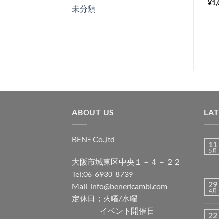
¥
1,
未分類
ス
ト
に
追
加
ABOUT US
LA
BENE Co.,ltd
11
5月
大阪市城東区中央１－４－２２
Tel;06-6930-8739
29
Mail; info@benericambi.com
4月
定休日；火曜/水曜
イベント開催日
22