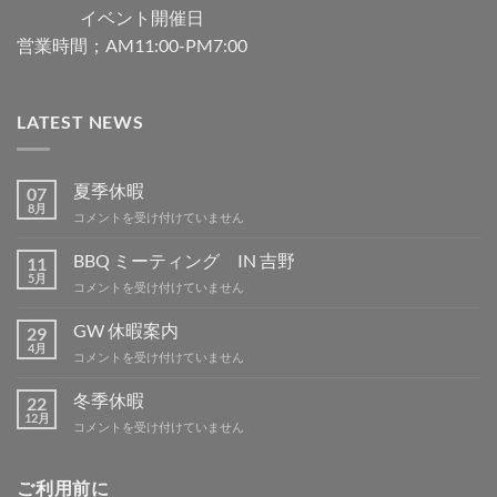
イベント開催日
営業時間；AM11:00-PM7:00
LATEST NEWS
夏季休暇
07
8月
夏
コメントを受け付けていません
季
休
BBQ ミーティング IN 吉野
11
暇
5月
BBQ
コメントを受け付けていません
は
ミ
ー
GW 休暇案内
29
テ
4月
GW
コメントを受け付けていません
ィ
休
ン
暇
冬季休暇
グ
22
案
12月
IN
冬
コメントを受け付けていません
内
吉
季
は
野
休
は
暇
ご利用前に