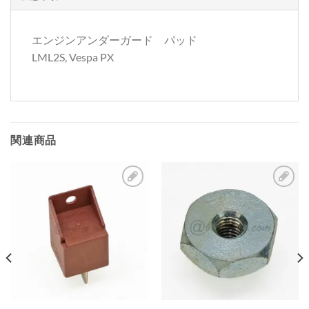
エンジンアンダーガード パッド
LML2S, Vespa PX
関連商品
お
お
気
気
に
に
入
入
り
り
リ
リ