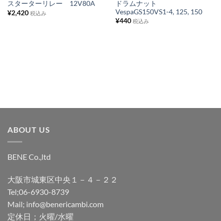
ス
ス
ドラムナット
スターターリレー 12V80A
VespaGS150VS1-4, 125, 150
¥
2,420
ト
ト
税込み
¥
440
税込み
に
に
追
追
加
加
ABOUT US
BENE Co.,ltd
大阪市城東区中央１－４－２２
Tel;06-6930-8739
Mail; info@benericambi.com
定休日；火曜/水曜