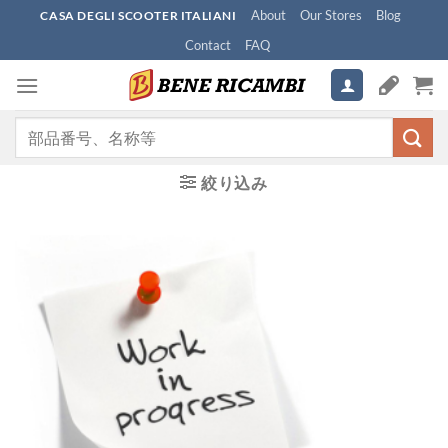
Skip
About
Our Stores
Blog
CASA DEGLI SCOOTER ITALIANI
to
Contact
FAQ
content
検
索
対
絞り込み
象: