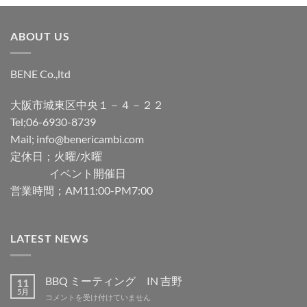
ABOUT US
BENE Co.,ltd
大阪市城東区中央１－４－２２
Tel;06-6930-8739
Mail; info@benericambi.com
定休日；火曜/水曜
イベント開催日
営業時間；AM11:00-PM7:00
LATEST NEWS
BBQ ミーティング IN 吉野
11
5月
BBQ
コメントを受け付けていません