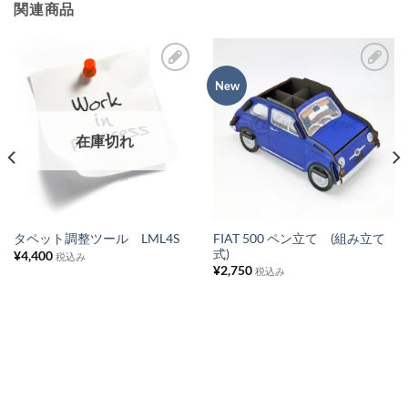
関連商品
New
お
お
気
気
に
に
在庫切れ
入
入
り
り
リ
リ
ス
ス
FIAT 500 ペン立て (組み立て
タペット調整ツール LML4S
式)
¥
4,400
ト
ト
税込み
¥
2,750
税込み
に
に
追
追
加
加