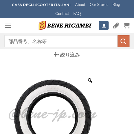
Skip
About
Our Stores
Blog
CASA DEGLI SCOOTER ITALIANI
to
Contact
FAQ
content
検
索
対
絞り込み
象: