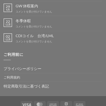
ミ
ー
GW 休暇案内
29
テ
4月
GW
コメントを受け付けていません
ィ
休
ン
暇
冬季休暇
グ
22
案
12月
IN
冬
コメントを受け付けていません
内
吉
季
は
野
休
CDIコイル 台湾/LML
02
は
暇
12月
CDI
コメントを受け付けていません
は
コ
イ
ル
ご利用前に
台
湾/LML
は
プライバシーポリシー
ご利用規約
特定商取引法に基づく表記