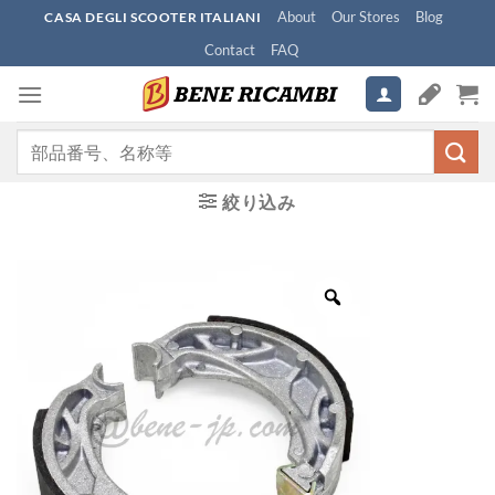
Skip
About
Our Stores
Blog
CASA DEGLI SCOOTER ITALIANI
to
Contact
FAQ
content
検
索
対
絞り込み
象: