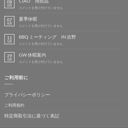
CIAO 用部品
08
8月
CIAO
コメントを受け付けていません
用
部
夏季休暇
07
品
8月
夏
コメントを受け付けていません
は
季
休
BBQ ミーティング IN 吉野
11
暇
5月
BBQ
コメントを受け付けていません
は
ミ
ー
GW 休暇案内
29
テ
4月
GW
コメントを受け付けていません
ィ
休
ン
暇
グ
案
ご利用前に
IN
内
吉
は
野
は
プライバシーポリシー
ご利用規約
特定商取引法に基づく表記