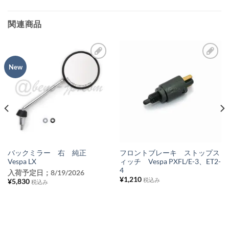
関連商品
New
お
お
気
気
に
に
入
入
り
り
リ
リ
ス
ス
バックミラー 右 純正
フロントブレーキ ストップス
Vespa LX
ィッチ Vespa PXFL/E-3、ET2-
ト
ト
4
入荷予定日；
8/19/2026
に
に
¥
1,210
税込み
¥
5,830
税込み
追
追
加
加