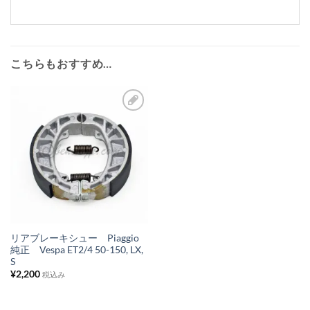
こちらもおすすめ…
お
気
に
入
り
リ
ス
リアブレーキシュー Piaggio
純正 Vespa ET2/4 50-150, LX,
ト
S
に
¥
2,200
税込み
追
加