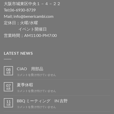
大阪市城東区中央１－４－２２
Tel;06-6930-8739
Mail; info@benericambi.com
定休日；火曜/水曜
イベント開催日
営業時間；AM11:00-PM7:00
LATEST NEWS
CIAO 用部品
08
8月
CIAO
コメントを受け付けていません
用
部
夏季休暇
07
品
8月
夏
コメントを受け付けていません
は
季
休
BBQ ミーティング IN 吉野
11
暇
5月
BBQ
コメントを受け付けていません
は
ミ