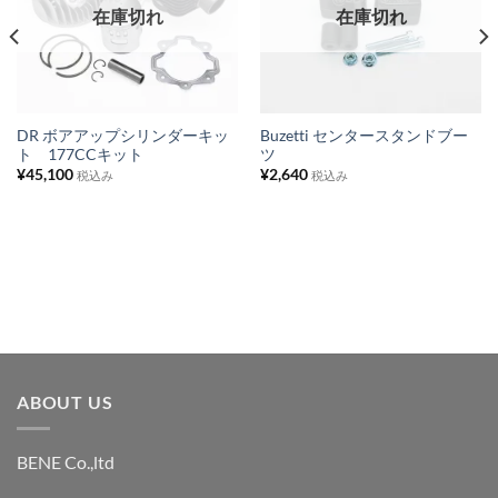
に
に
在庫切れ
在庫切れ
入
入
り
り
リ
リ
ス
ス
DR ボアアップシリンダーキッ
Buzetti センタースタンドブー
ト 177CCキット
ツ
ト
ト
¥
45,100
¥
2,640
税込み
税込み
に
に
追
追
加
加
ABOUT US
BENE Co.,ltd