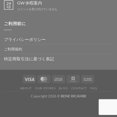
ー
GW 休暇案内
29
テ
4月
GW
コメントを受け付けていません
ィ
休
ン
暇
グ
案
ご利用前に
IN
内
吉
は
野
は
プライバシーポリシー
ご利用規約
特定商取引法に基づく表記
ABOUT
OUR STORES
BLOG
CONTACT
FAQ
Copyright 2026 ©
BENE RICAMBI