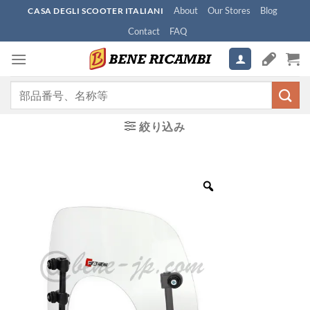
Skip
About
Our Stores
Blog
CASA DEGLI SCOOTER ITALIANI
to
Contact
FAQ
content
検
索
対
絞り込み
象: