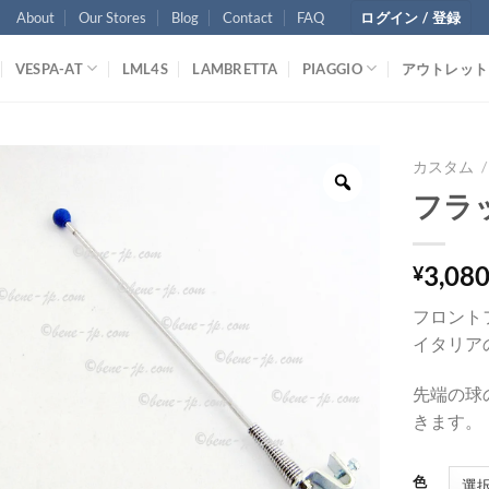
About
Our Stores
Blog
Contact
FAQ
ログイン / 登録
VESPA-AT
LML4S
LAMBRETTA
PIAGGIO
アウトレット
カスタム
/
フラッ
3,08
¥
フロント
イタリアの
先端の球
きます。
色