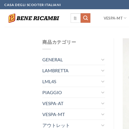
Skip
CASA DEGLI SCOOTER ITALIANI
to
検
content
VESPA-MT
索
対
象:
商品カテゴリー
GENERAL
LAMBRETTA
LML4S
PIAGGIO
VESPA-AT
VESPA-MT
アウトレット