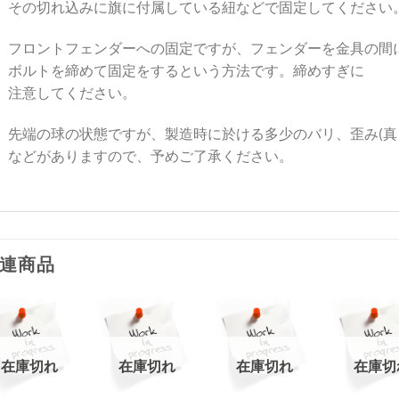
その切れ込みに旗に付属している紐などで固定してください
フロントフェンダーへの固定ですが、フェンダーを金具の間
ボルトを締めて固定をするという方法です。締めすぎに
注意してください。
先端の球の状態ですが、製造時に於ける多少のバリ、歪み(
などがありますので、予めご了承ください。
連商品
お
お
お
お
在庫切れ
在庫切れ
在庫切れ
在庫切
気
気
気
気
+
+
+
+
に
に
に
に