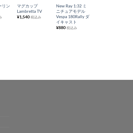
 キーリン
マグカップ
New Ray 1:32 ミ
6mm スプリング
入
入
入
Lambretta TV
ニチュアモデル
ワッシャー ユニ
り
り
り
Vespa 180Rally ダ
クロ 10個入り
¥
1,540
み
税込み
イキャスト
¥
55
税込み
リ
リ
リ
¥
880
税込み
ス
ス
ス
ト
ト
ト
に
に
に
追
追
追
加
加
加