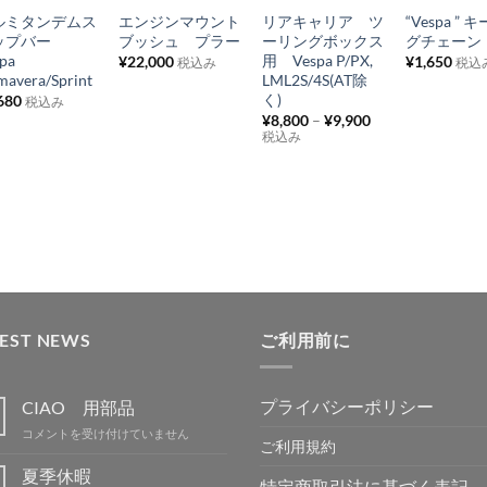
ルミタンデムス
エンジンマウント
リアキャリア ツ
“Vespa ”
入
入
入
入
ップバー
ブッシュ プラー
ーリングボックス
グチェーン
り
り
り
り
pa
用 Vespa P/PX,
¥
22,000
¥
1,650
税込み
税込
mavera/Sprint
LML2S/4S(AT除
リ
リ
リ
リ
く)
680
税込み
ス
ス
ス
ス
¥
8,800
–
¥
9,900
税込み
ト
ト
ト
ト
に
に
に
に
追
追
追
追
加
加
加
加
TEST NEWS
ご利用前に
プライバシーポリシー
CIAO 用部品
CIAO
コメントを受け付けていません
ご利用規約
用
部
夏季休暇
特定商取引法に基づく表記