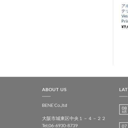
Pro select バッテ
ア
入
リー 12V5AH
テ
り
GL-PB5L-B
Ves
Pri
¥
4,950
税込み
リ
¥
9,
ス
ト
に
追
加
ABOUT US
LA
BENE Co.,ltd
08
8月
大阪市城東区中央１－４－２２
Tel;06-6930-8739
07