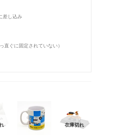
。
に差し込み
真っ直ぐに固定されていない）
お
お
お
れ
在庫切れ
気
気
気
+
+
+
に
に
に