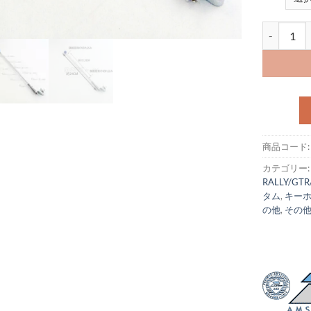
フラッグポー
商品コード
カテゴリー
RALLY/GTR
タム
,
キーホ
の他
,
その