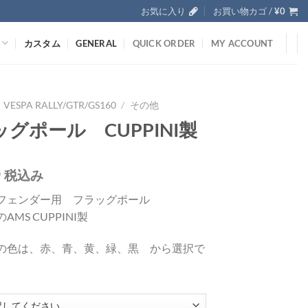
お気に入り
お買い物カゴ /
¥
0
カスタム
GENERAL
QUICK ORDER
MY ACCOUNT
VESPA RALLY/GTR/GS160
/
その他
グポール CUPPINI製
0
税込み
フェンダー用 フラッグポール
AMS CUPPINI製
の色は、赤、青、黄、緑、黒 から選択で