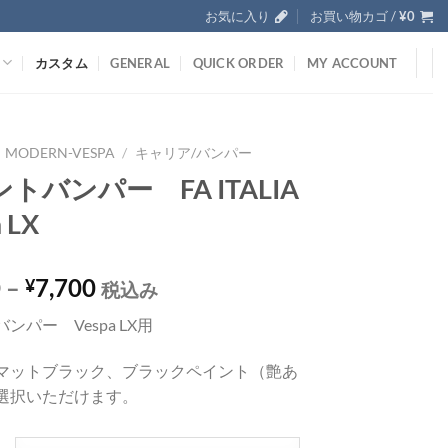
お気に入り
お買い物カゴ /
¥
0
カスタム
GENERAL
QUICK ORDER
MY ACCOUNT
MODERN-VESPA
/
キャリア/バンパー
トバンパー FA ITALIA
 LX
0
–
7,700
¥
税込み
ンパー Vespa LX用
マットブラック、ブラックペイント（艶あ
選択いただけます。