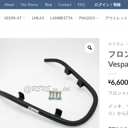
About
Our Stores
Blog
Contact
FAQ
ログイン / 登録
VESPA-AT
LML4S
LAMBRETTA
PIAGGIO
アウトレット
カスタム
/
フロン
Vespa
6,60
¥
フロントバ
メッキ、
り）から