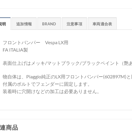
説明
追加情報
BRAND
注意事項
車両適合表
フロントバンパー Vespa LX用
FA ITALIA製
表面仕上げはメッキ/マットブラック/ブラックペイント（艶
物自体は、Piaggio純正のLX用フロントバンパー(602897M
付属のボルトでフェンダーに固定します。
装着時に穴開けなどの加工は必要ありません。
連商品