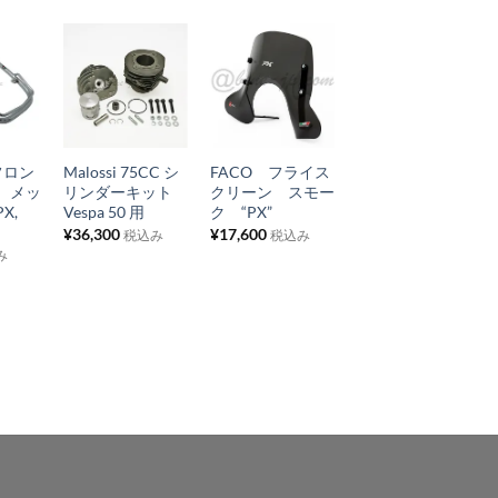
お
お
お
気
気
気
+
+
+
に
に
に
 フロン
Malossi 75CC シ
FACO フライス
ハザードスィッチ
入
入
入
 メッ
リンダーキット
クリーン スモー
¥
4,840
税込み
り
り
り
PX,
Vespa 50 用
ク “PX”
¥
36,300
¥
17,600
税込み
税込み
リ
リ
リ
み
ス
ス
ス
ト
ト
ト
に
に
に
追
追
追
加
加
加