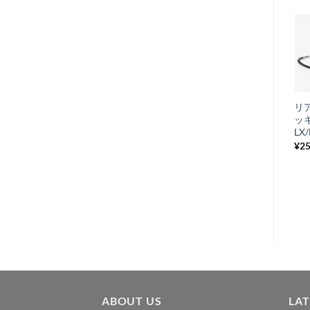
お
在庫切れ
気
+
に
サイドラバー プ
リ
入
ロテクター ブラ
ッキ
り
ック ARIETE
LX/
¥
5,500
¥
25
税込み
リ
ス
ト
に
追
加
ABOUT US
LA