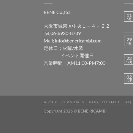
BENE Co.,ltd
11
5月
大阪市城東区中央１－４－２２
Tel;06-6930-8739
29
Mail; info@benericambi.com
4月
定休日；火曜/水曜
イベント開催日
22
営業時間；AM11:00-PM7:00
12月
02
12月
ABOUT
OUR STORES
BLOG
CONTACT
FAQ
Copyright 2026 ©
BENE RICAMBI