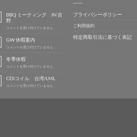
プライバシーポリシー
BBQ ミーティング IN 吉
野
ご利用規約
BBQ
コメントを受け付けていません
ミ
特定商取引法に基づく表記
ー
GW 休暇案内
テ
GW
コメントを受け付けていません
ィ
休
ン
暇
冬季休暇
グ
案
IN
冬
コメントを受け付けていません
内
吉
季
は
野
休
CDIコイル 台湾/LML
は
暇
CDI
コメントを受け付けていません
は
コ
イ
ル
台
湾/LML
は