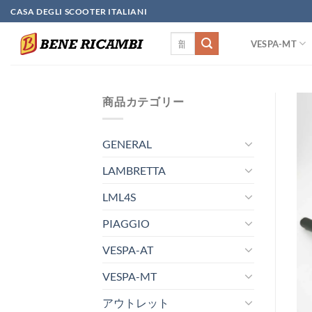
Skip
CASA DEGLI SCOOTER ITALIANI
to
検
content
VESPA-MT
索
対
象:
商品カテゴリー
GENERAL
LAMBRETTA
LML4S
PIAGGIO
VESPA-AT
VESPA-MT
アウトレット