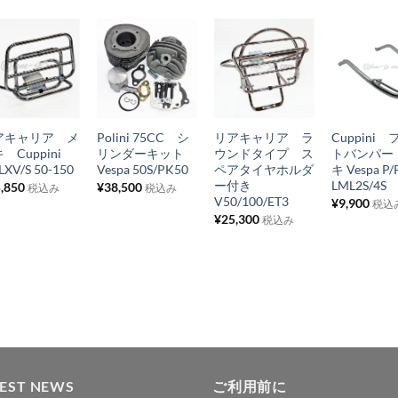
お
お
お
お
気
気
気
気
+
+
+
+
に
に
に
に
アキャリア メ
Polini 75CC シ
リアキャリア ラ
Cuppini
入
入
入
入
 Cuppini
リンダーキット
ウンドタイプ ス
トバンパー
り
り
り
り
LXV/S 50-150
Vespa 50S/PK50
ペアタイヤホルダ
キ Vespa P/
ー付き
LML2S/4S
,850
¥
38,500
税込み
税込み
リ
リ
リ
リ
V50/100/ET3
¥
9,900
税込
ス
ス
ス
ス
¥
25,300
税込み
ト
ト
ト
ト
に
に
に
に
追
追
追
追
加
加
加
加
TEST NEWS
ご利用前に