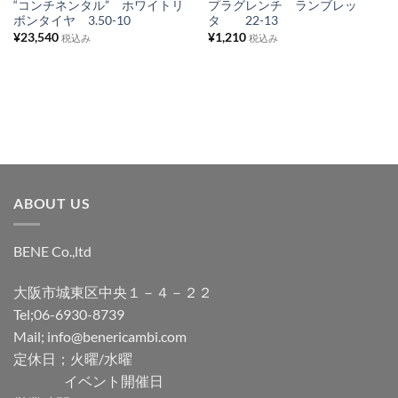
“コンチネンタル” ホワイトリ
プラグレンチ ランブレッ
ボンタイヤ 3.50-10
タ 22-13
ト
ト
¥
23,540
¥
1,210
税込み
税込み
に
に
追
追
加
加
ABOUT US
BENE Co.,ltd
大阪市城東区中央１－４－２２
Tel;06-6930-8739
Mail; info@benericambi.com
定休日；火曜/水曜
イベント開催日