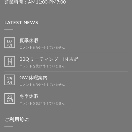
営業時間；AM11:00-PM7:00
LATEST NEWS
夏季休暇
07
8月
夏
コメントを受け付けていません
季
休
BBQ ミーティング IN 吉野
11
暇
5月
BBQ
コメントを受け付けていません
は
ミ
ー
GW 休暇案内
29
テ
4月
GW
コメントを受け付けていません
ィ
休
ン
暇
冬季休暇
グ
22
案
12月
IN
冬
コメントを受け付けていません
内
吉
季
は
野
休
は
暇
ご利用前に
は