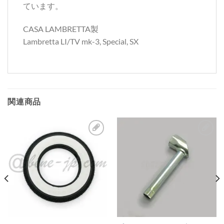
ています。
CASA LAMBRETTA製
Lambretta LI/TV mk-3, Special, SX
関連商品
お
お
気
気
に
に
入
入
り
り
リ
リ
ス
ス