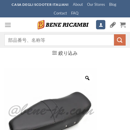
Skip
About
Our Stores
Blog
CASA DEGLI SCOOTER ITALIANI
to
Contact
FAQ
content
検
索
対
絞り込み
象: