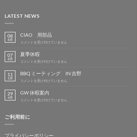
LATEST NEWS
CIAO 用部品
08
8月
CIAO
コメントを受け付けていません
用
部
夏季休暇
07
品
8月
夏
コメントを受け付けていません
は
季
休
BBQ ミーティング IN 吉野
11
暇
5月
BBQ
コメントを受け付けていません
は
ミ
ー
GW 休暇案内
29
テ
4月
GW
コメントを受け付けていません
ィ
休
ン
暇
グ
案
ご利用前に
IN
内
吉
は
野
は
プライバシーポリシー