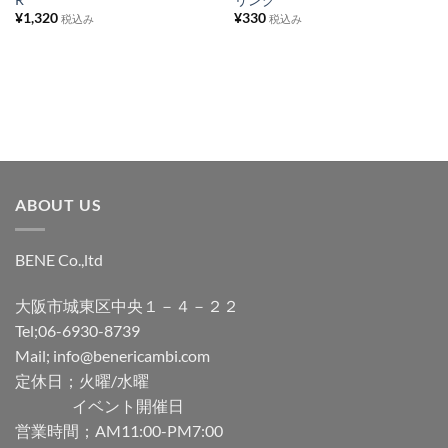
ト
ト
¥
1,320
¥
330
税込み
税込み
に
に
追
追
加
加
ABOUT US
BENE Co.,ltd
大阪市城東区中央１－４－２２
Tel;06-6930-8739
Mail; info@benericambi.com
定休日；火曜/水曜
イベント開催日
営業時間；AM11:00-PM7:00