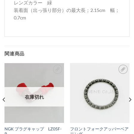
レンズカラー 緑
装着面（出っ張り部分）の最大長；2.15cm 幅；
0.7cm
関連商品
お
お
気
気
に
に
在庫切れ
入
入
り
り
リ
リ
ス
ス
NGK プラグキャップ LZ05F-
フロントフォークアッパーベア
R
リング