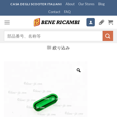
Skip
About
Our Stores
Blog
CASA DEGLI SCOOTER ITALIANI
to
Contact
FAQ
content
検
索
対
絞り込み
象: