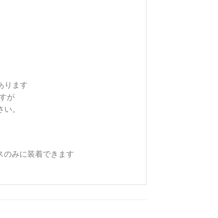
あります
ますが
さい。
スのみに装着できます