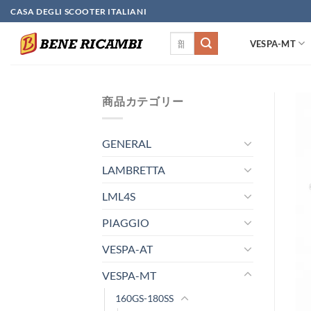
Skip
CASA DEGLI SCOOTER ITALIANI
to
検
content
VESPA-MT
索
対
象:
商品カテゴリー
GENERAL
LAMBRETTA
LML4S
PIAGGIO
VESPA-AT
VESPA-MT
160GS-180SS