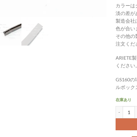
カラーは
淡の差が
製造会社
色が合い
その他の
注文くだ
ARIE
ください
GS16
ルボック
在庫あり
ツールボック