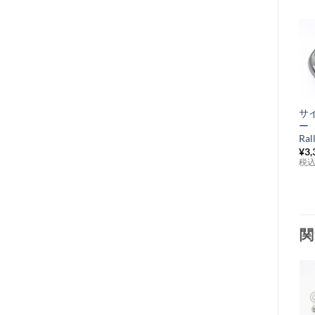
サ
ー 
Ral
¥
3,
税
関
お