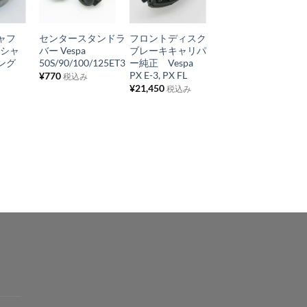
気
気
気
+
+
+
に
に
に
ャフ
センタースタンドラ
フロントディスク
プライマリーギア
入
入
入
クシャ
バー Vespa
ブレーキキャリパ
シャフトベアリン
り
り
り
ング
50S/90/100/125ET3
ー純正 Vespa
グ
PX E-3, PX FL
P/PX/Rally200
¥
770
税込み
リ
リ
リ
¥
21,450
¥
825
税込み
税込み
ス
ス
ス
ト
ト
ト
に
に
に
追
追
追
加
加
加