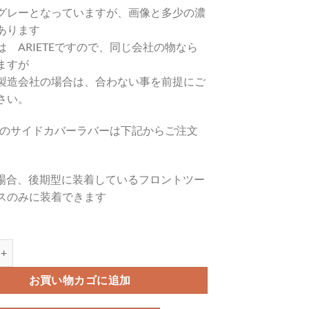
グレーとなっていますが、画像と多少の濃
あります
は ARIETEですので、同じ会社の物なら
ますが
製造会社の場合は、合わない事を前提にご
さい。
TE製のサイドカバーラバーは下記からご注文
。
0の場合、後期型に装着しているフロントツー
スのみに装着できます
スラバー グレー Vespa Rally/GS160個
お買い物カゴに追加