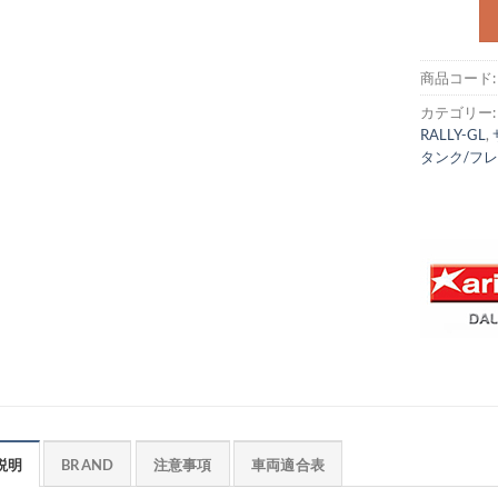
商品コード
カテゴリー
RALLY-GL
,
タンク/フ
説明
BRAND
注意事項
車両適合表