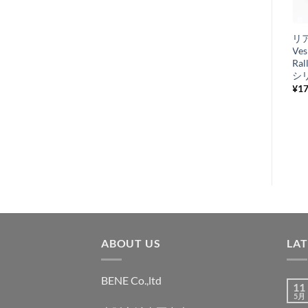
気
+
に
オイルタンクコッ
リ
入
ク Vespa P/PX
Ves
り
Ral
¥
2,090
税込み
シ
リ
¥
17
ス
ト
に
追
加
ABOUT US
LA
BENE Co.,ltd
11
5月