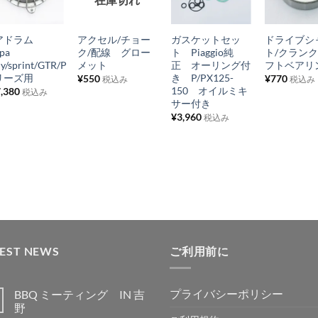
気
気
気
気
+
+
+
+
に
に
に
に
アドラム
アクセル/チョー
ガスケットセッ
ドライブシ
入
入
入
入
pa
ク/配線 グロー
ト Piaggio純
ト/クラン
り
り
り
り
ly/sprint/GTR/P
メット
正 オーリング付
フトベアリ
リーズ用
き P/PX125-
¥
550
¥
770
税込み
税込み
リ
リ
リ
リ
150 オイルミキ
,380
税込み
ス
ス
ス
ス
サー付き
¥
3,960
ト
ト
ト
ト
税込み
に
に
に
に
追
追
追
追
加
加
加
加
TEST NEWS
ご利用前に
プライバシーポリシー
BBQ ミーティング IN 吉
野