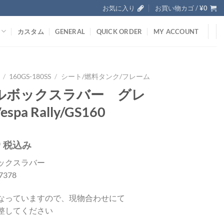
お気に入り
お買い物カゴ /
¥
0
カスタム
GENERAL
QUICK ORDER
MY ACCOUNT
/
160GS-180SS
/
シート/燃料タンク/フレーム
ルボックスラバー グレ
spa Rally/GS160
0
税込み
ックスラバー
97378
なっていますので、現物合わせにて
整してください