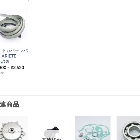
お
気
+
に
イドカバーラバ
入
ARIETE
り
ly/GS
300
–
¥
3,520
リ
込み
ス
ト
に
追
連商品
加
お
お
お
お
在庫切れ