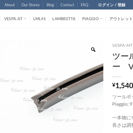
About
Our Stores
Blog
Contact
FAQ
ログイン / 登録
VESPA-AT
LML4S
LAMBRETTA
PIAGGIO
アウトレット
VESPA-MT
ツー
ー Ve
1,54
¥
ツールボ
Piaggio; 
一本物に
長さは調