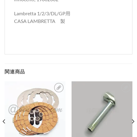
Lambretta 1/2/3/DL/GP用
CASA LAMBRETTA 製
関連商品
お
お
気
気
に
に
入
入
り
り