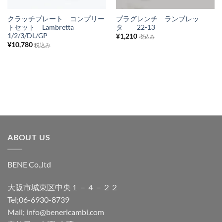
リ
リ
ス
ス
クラッチプレート コンプリー
プラグレンチ ランブレッ
トセット Lambretta
タ 22-13
ト
ト
1/2/3/DL/GP
¥
1,210
税込み
に
に
¥
10,780
税込み
追
追
加
加
ABOUT US
BENE Co.,ltd
大阪市城東区中央１－４－２２
Tel;06-6930-8739
Mail; info@benericambi.com