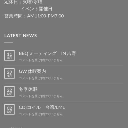
定休日；火曜/水曜
イベント開催日
営業時間；AM11:00-PM7:00
LATEST NEWS
BBQ ミーティング IN 吉野
11
5月
BBQ
コメントを受け付けていません
ミ
ー
GW 休暇案内
29
テ
4月
GW
コメントを受け付けていません
ィ
休
ン
暇
冬季休暇
グ
22
案
12月
IN
冬
コメントを受け付けていません
内
吉
季
は
野
休
CDIコイル 台湾/LML
02
は
暇
12月
CDI
コメントを受け付けていません
は
コ
イ