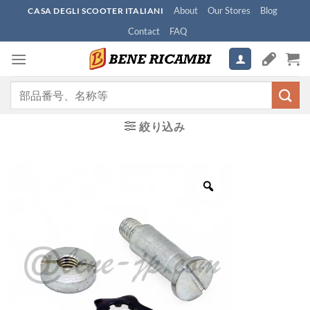
Skip
About
Our Stores
Blog
CASA DEGLI SCOOTER ITALIANI
to
Contact
FAQ
content
検
索
対
絞り込み
象: