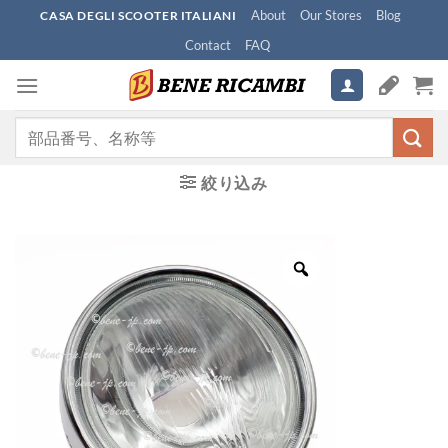
Skip
About
Our Stores
Blog
CASA DEGLI SCOOTER ITALIANI
to
Contact
FAQ
content
検
索
対
絞り込み
象: