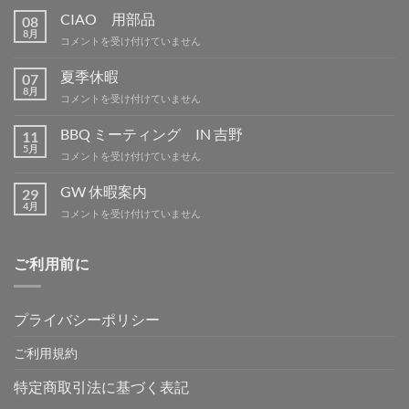
CIAO 用部品
08
8月
CIAO
コメントを受け付けていません
用
部
夏季休暇
07
品
8月
夏
コメントを受け付けていません
は
季
休
BBQ ミーティング IN 吉野
11
暇
5月
BBQ
コメントを受け付けていません
は
ミ
ー
GW 休暇案内
29
テ
4月
GW
コメントを受け付けていません
ィ
休
ン
暇
グ
案
ご利用前に
IN
内
吉
は
野
は
プライバシーポリシー
ご利用規約
特定商取引法に基づく表記