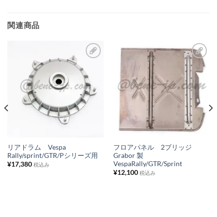
関連商品
お
お
気
気
に
に
入
入
り
り
リ
リ
ス
ス
リアドラム Vespa
フロアパネル 2ブリッジ
Rally/sprint/GTR/Pシリーズ用
Grabor 製
ト
ト
VespaRally/GTR/Sprint
¥
17,380
税込み
に
に
¥
12,100
税込み
追
追
加
加