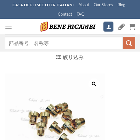
Skip
About
Our Stores
Blog
CASA DEGLI SCOOTER ITALIANI
to
Contact
FAQ
content
検
索
対
絞り込み
象: