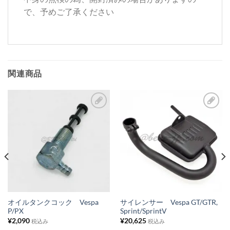
で、予めご了承ください
関連商品
お
お
気
気
に
に
入
入
り
り
リ
リ
ス
ス
オイルタンクコック Vespa
サイレンサー Vespa GT/GTR,
P/PX
Sprint/SprintV
ト
ト
¥
2,090
¥
20,625
税込み
税込み
に
に