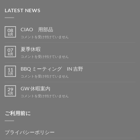
LATEST NEWS
CIAO 用部品
08
8月
CIAO
コメントを受け付けていません
用
部
夏季休暇
07
品
8月
夏
コメントを受け付けていません
は
季
休
BBQ ミーティング IN 吉野
11
暇
5月
BBQ
コメントを受け付けていません
は
ミ
ー
GW 休暇案内
29
テ
4月
GW
コメントを受け付けていません
ィ
休
ン
暇
グ
案
ご利用前に
IN
内
吉
は
野
は
プライバシーポリシー