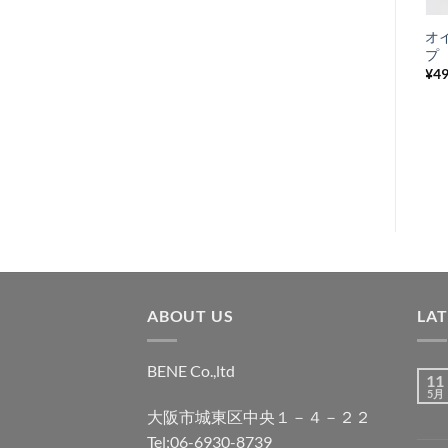
に
ドライブチェーン
オ
入
アッパーガイド
プ
り
Lambretta
¥
4
¥
1,100
税込み
リ
ス
ト
に
追
加
ABOUT US
LA
BENE Co.,ltd
11
5月
大阪市城東区中央１－４－２２
Tel;06-6930-8739