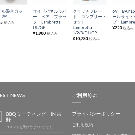
に
に
に
に
イル混合カッ
サイドパネルラバ
クラッチプレー
6V BAY1
入
入
入
入
 2%
ー ペア ブラッ
ト コンプリート
ールライト
り
り
り
り
ク Lambretta
セット
ブ Lambre
95
税込み
DL/GP
Lambretta
¥
220
税込み
リ
リ
リ
リ
1/2/3/DL/GP
¥
1,980
税込み
ス
ス
ス
ス
¥
10,780
税込み
ト
ト
ト
ト
に
に
に
に
追
追
追
追
加
加
加
加
TEST NEWS
ご利用前に
プライバシーポリシー
BBQ ミーティング IN 吉
野
ご利用規約
BBQ
コメントを受け付けていません
ミ