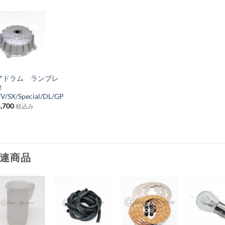
お
気
+
に
アドラム ランブレ
入
タ
り
TV/SX/Special/DL/GP
,700
税込み
リ
ス
ト
に
連商品
追
加
お
お
お
お
気
気
気
気
+
+
+
+