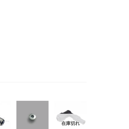
お
お
お
在庫切れ
気
気
気
+
+
+