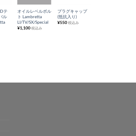
に
に
に
5Dテ
オイルレベルボル
プラグキャップ
6VBA20Dハロゲ
入
入
入
バル
ト Lambretta
(抵抗入り)
ンバルブ
り
り
り
tta
LI/TV/SX/Special
¥
550
¥
550
税込み
税込み
¥
1,100
税込み
リ
リ
リ
ス
ス
ス
ト
ト
ト
に
に
に
追
追
追
加
加
加