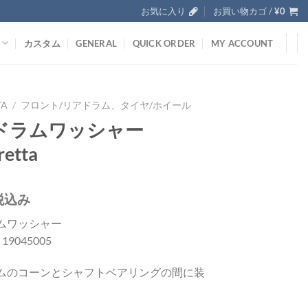
お気に入り
お買い物カゴ /
¥
0
カスタム
GENERAL
QUICK ORDER
MY ACCOUNT
TA
/
フロント/リアドラム、タイヤ/ホイール
ドラムワッシャー
etta
税込み
ムワッシャー
; 19045005
ムのコーンとシャフトベアリングの間に装
。