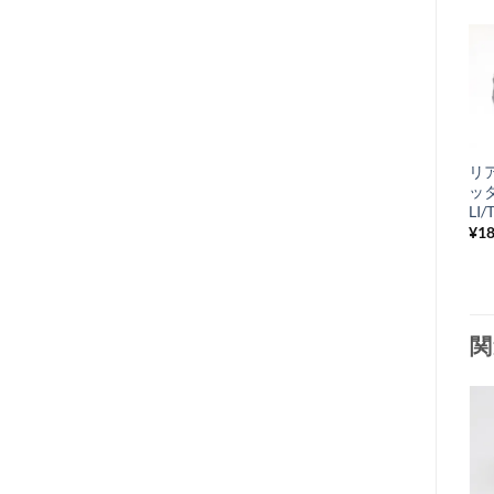
リ
ッ
LI/
¥
18
関
お
気
+