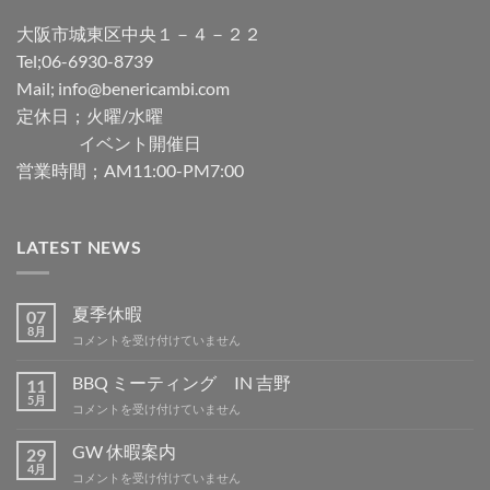
大阪市城東区中央１－４－２２
Tel;06-6930-8739
Mail; info@benericambi.com
定休日；火曜/水曜
イベント開催日
営業時間；AM11:00-PM7:00
LATEST NEWS
夏季休暇
07
8月
夏
コメントを受け付けていません
季
休
BBQ ミーティング IN 吉野
11
暇
5月
BBQ
コメントを受け付けていません
は
ミ
ー
GW 休暇案内
29
テ
4月
GW
コメントを受け付けていません
ィ