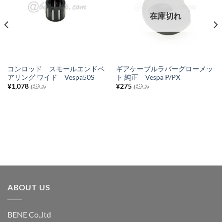
気
気
に
に
在庫切れ
入
入
り
り
リ
リ
ス
ス
コンロッド スモールエンドベ
ギアケーブルラバーグローメッ
アリング ワイド Vespa50S
ト 純正 Vespa P/PX
ト
ト
¥
1,078
¥
275
税込み
税込み
に
に
追
追
加
加
ABOUT US
BENE Co.,ltd