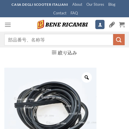
Skip
About
Our Stores
Blog
CASA DEGLI SCOOTER ITALIANI
to
Contact
FAQ
content
検
索
対
絞り込み
象: