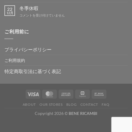
休
ン
暇
冬季休暇
グ
22
案
12月
IN
冬
コメントを受け付けていません
内
吉
季
は
野
休
は
暇
ご利用前に
は
プライバシーポリシー
ご利用規約
特定商取引法に基づく表記
ABOUT
OUR STORES
BLOG
CONTACT
FAQ
Copyright 2026 ©
BENE RICAMBI