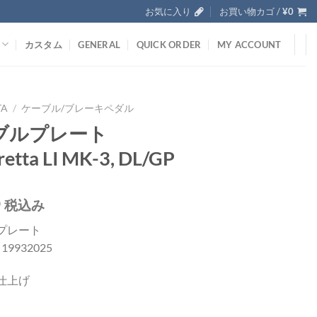
お気に入り
お買い物カゴ /
¥
0
カスタム
GENERAL
QUICK ORDER
MY ACCOUNT
TA
/
ケーブル/ブレーキペダル
ブルプレート
etta LI MK-3, DL/GP
0
税込み
プレート
; 19932025
仕上げ