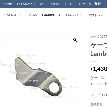
About
Our Stores
Blog
Contact
FAQ
ログイン / 登録
VESPA-AT
LML4S
LAMBRETTA
PIAGGIO
アウトレット
LAMBRET
ケー
Lambr
1,43
¥
ケーブル
innocenti
ユニクロ
在庫あり