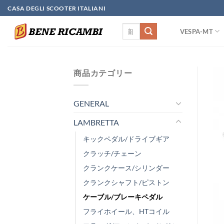
Skip
CASA DEGLI SCOOTER ITALIANI
to
検
content
VESPA-MT
索
対
象:
商品カテゴリー
GENERAL
LAMBRETTA
キックペダル/ドライブギア
クラッチ/チェーン
クランクケース/シリンダー
クランクシャフト/ピストン
ケーブル/ブレーキペダル
フライホイール、HTコイル