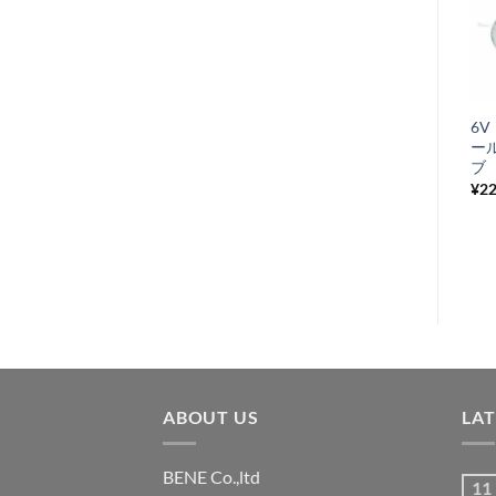
お
気
+
に
ハンドルロックキ
6V
入
ー Lambretta 2
ー
り
型用 蓋付き
ブ 
¥
5,500
¥
2
税込み
リ
ス
ト
に
追
加
ABOUT US
LA
BENE Co.,ltd
11