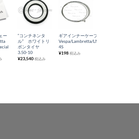
お
お
お
気
気
気
+
+
+
に
に
に
ェー
“コンチネンタ
ギアインナーケーブル
オイルレベルボル
入
入
入
tta
ル” ホワイトリ
Vespa/Lambretta/LML2S-
ト Lambretta
り
り
り
ecial
ボンタイヤ
4S
LI/TV/SX/Special
3.50-10
¥
198
¥
1,100
税込み
税込み
リ
リ
リ
¥
23,540
み
税込み
ス
ス
ス
ト
ト
ト
に
に
に
追
追
追
加
加
加