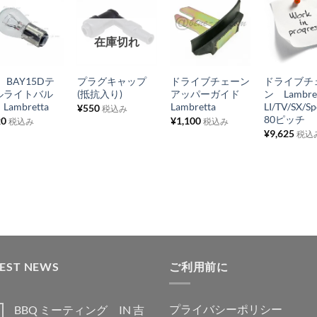
お
お
お
お
在庫切れ
気
気
気
気
+
+
+
+
に
に
に
に
 BAY15Dテ
プラグキャップ
ドライブチェーン
ドライブチ
入
入
入
入
ルライトバル
(抵抗入り)
アッパーガイド
ン Lambre
り
り
り
り
Lambretta
Lambretta
LI/TV/SX/Sp
¥
550
税込み
80ピッチ
20
¥
1,100
税込み
税込み
リ
リ
リ
リ
¥
9,625
税込
ス
ス
ス
ス
ト
ト
ト
ト
に
に
に
に
追
追
追
追
加
加
加
加
TEST NEWS
ご利用前に
プライバシーポリシー
BBQ ミーティング IN 吉