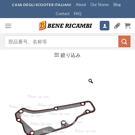
Skip
About
Our Stores
Blog
CASA DEGLI SCOOTER ITALIANI
to
Contact
FAQ
content
検
索
対
絞り込み
象: