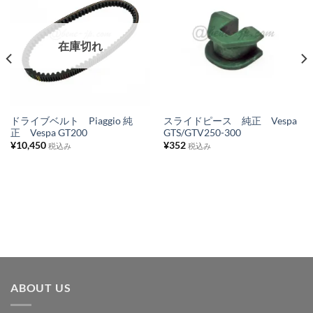
お
お
気
気
に
に
在庫切れ
入
入
り
り
リ
リ
ス
ス
ドライブベルト Piaggio 純
スライドピース 純正 Vespa
正 Vespa GT200
GTS/GTV250-300
ト
ト
¥
10,450
¥
352
税込み
税込み
に
に
追
追
加
加
ABOUT US