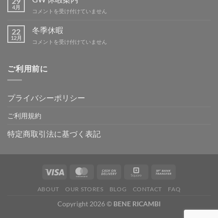
29
テ
4月
GW
コメントを受け付けていません
ィ
休
ン
暇
冬季休暇
グ
22
案
12月
IN
冬
コメントを受け付けていません
内
吉
季
は
野
休
は
暇
ご利用前に
は
プライバシーポリシー
ご利用規約
特定商取引法に基づく表記
ABOUT
OUR STORES
BLOG
CONTACT
FAQ
Copyright 2026 ©
BENE RICAMBI