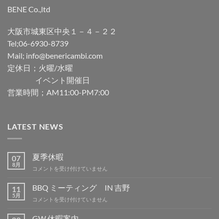
BENE Co.,ltd
大阪市城東区中央１－４－２２
Tel;06-6930-8739
Mail; info@benericambi.com
定休日；火曜/水曜
イベント開催日
営業時間；AM11:00-PM7:00
LATEST NEWS
夏季休暇
07
8月
夏
コメントを受け付けていません
季
休
BBQ ミーティング IN 吉野
11
暇
5月
BBQ
コメントを受け付けていません
は
ミ
ー
GW 休暇案内