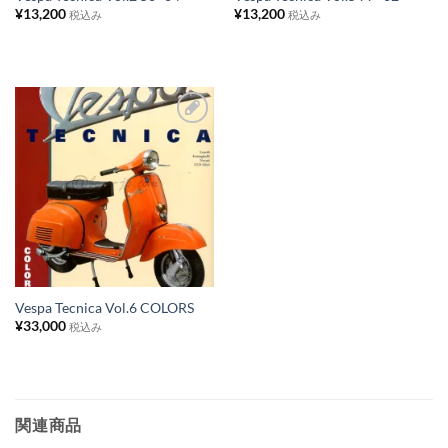
¥
13,200
¥
13,200
ト
ト
税込み
税込み
に
に
追
追
加
加
お
気
に
入
り
リ
ス
Vespa Tecnica Vol.6 COLORS
¥
33,000
ト
税込み
に
追
加
関連商品