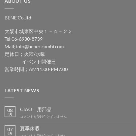
ABOUT US
BENE Co.,ltd
大阪市城東区中央１－４－２２
Tel;06-6930-8739
Mail; info@benericambi.com
定休日；火曜/水曜
イベント開催日
営業時間；AM11:00-PM7:00
LATEST NEWS
CIAO 用部品
08
8月
CIAO
コメントを受け付けていません
用
部
夏季休暇
07
品
8月
夏
コメントを受け付けていません