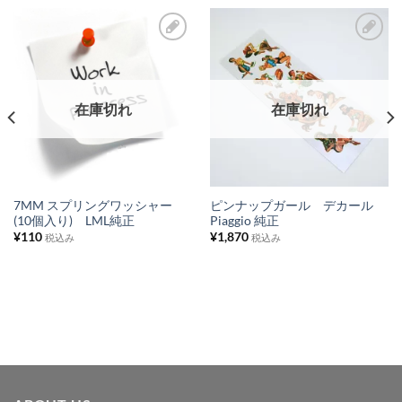
お
お
気
気
に
に
在庫切れ
在庫切れ
入
入
り
り
リ
リ
ス
ス
7MM スプリングワッシャー
ピンナップガール デカール
(10個入り) LML純正
Piaggio 純正
ト
ト
¥
110
¥
1,870
税込み
税込み
に
に
追
追
加
加