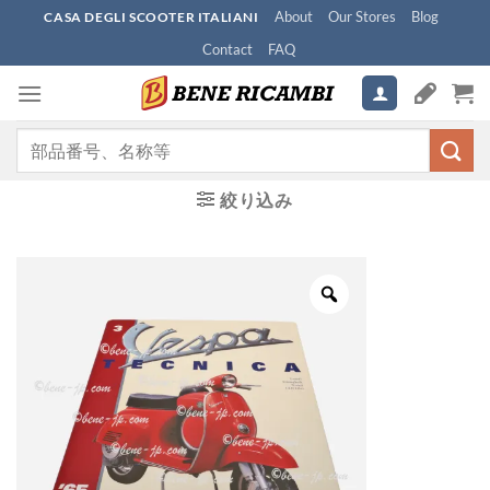
Skip
About
Our Stores
Blog
CASA DEGLI SCOOTER ITALIANI
to
Contact
FAQ
content
検
索
対
絞り込み
象: