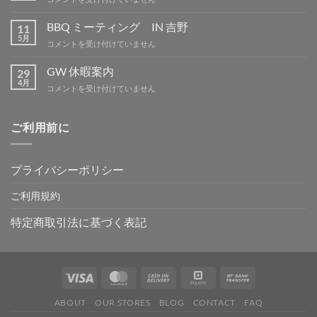
は
季
休
BBQ ミーティング IN 吉野
11
暇
5月
BBQ
コメントを受け付けていません
は
ミ
ー
GW 休暇案内
29
テ
4月
GW
コメントを受け付けていません
ィ
休
ン
暇
グ
案
ご利用前に
IN
内
吉
は
野
は
プライバシーポリシー
ご利用規約
特定商取引法に基づく表記
ABOUT
OUR STORES
BLOG
CONTACT
FAQ