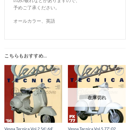
凹み/破れなどがありますので、
予めご了承ください。
オールカラー、英語
こちらもおすすめ…
お
お
気
気
に
に
在庫切れ
入
入
り
り
リ
リ
ス
ス
Vespa Tecnica Vol.2 56′-64′
Vespa Tecnica Vol.5 77′-02