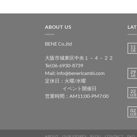
ABOUT US
LA
BENE Co.,ltd
11
5月
大阪市城東区中央１－４－２２
Tel;06-6930-8739
29
Mail; info@benericambi.com
4月
定休日；火曜/水曜
イベント開催日
22
営業時間；AM11:00-PM7:00
12月
02
12月
ABOUT
OUR STORES
BLOG
CONTACT
FAQ