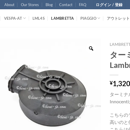
About
Our Stores
Blog
Contact
FAQ
ログイン / 登録
VESPA-AT
LML4S
LAMBRETTA
PIAGGIO
アウトレット
LAMBRET
ター
Lamb
1,32
¥
ターミナ
Innocenti
こちらの
高いのと
こちらは