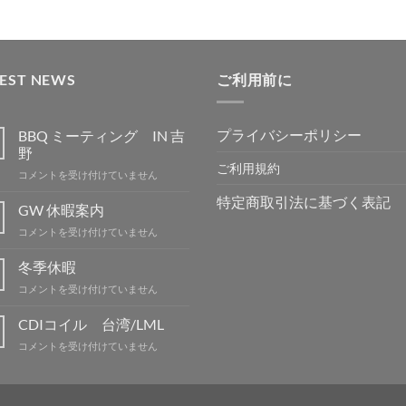
TEST NEWS
ご利用前に
プライバシーポリシー
BBQ ミーティング IN 吉
野
ご利用規約
BBQ
コメントを受け付けていません
ミ
特定商取引法に基づく表記
ー
GW 休暇案内
テ
GW
コメントを受け付けていません
ィ
休
ン
暇
冬季休暇
グ
案
IN
冬
コメントを受け付けていません
内
吉
季
は
野
休
CDIコイル 台湾/LML
は
暇
CDI
コメントを受け付けていません
は
コ
イ
ル