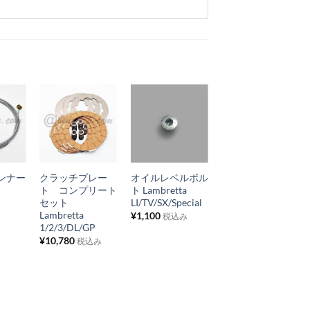
お
お
お
気
気
気
+
+
+
に
に
に
ンナー
クラッチプレー
オイルレベルボル
ドライブチェー
入
入
入
ト コンプリート
ト Lambretta
ン Lambretta
り
り
り
セット
LI/TV/SX/Special
LI/TV/SX/Special
Lambretta
80ピッチ
¥
1,100
税込み
リ
リ
リ
1/2/3/DL/GP
¥
9,625
税込み
ス
ス
ス
¥
10,780
税込み
ト
ト
ト
に
に
に
追
追
追
加
加
加