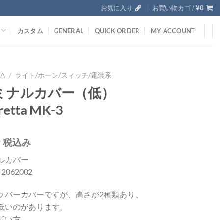
お気に入り
お買い物カゴ /
¥
0
カスタム
GENERAL
QUICK ORDER
MY ACCOUNT
TA
/
ライト/ホーン/スィッチ/電装系
ミナルカバー（低）
retta MK-3
0
税込み
ルカバー
; 2062002
ラバーカバーですが、高さが2種類あり、
低いのがあります。
低い方。