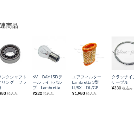
連商品
お
お
お
お
気
気
気
気
+
+
+
+
に
に
に
に
ランクシャフト
6V BAY15Dテ
エアフィルター
クラッチイ
入
入
入
入
アリング フラ
ールライトバル
Lambretta 3型
ケーブル
り
り
り
り
側
ブ Lambretta
LI/SX DL/GP
¥
330
税込み
280
¥
220
¥
1,980
税込み
税込み
税込み
リ
リ
リ
リ
ス
ス
ス
ス
ト
ト
ト
ト
に
に
に
に
追
追
追
追
加
加
加
加