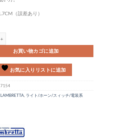
.7CM（誤差あり）
バー（低）Lambretta MK-3個
お買い物カゴに追加
お気に入りリストに追加
:
7154
:
LAMBRETTA
,
ライト/ホーン/スィッチ/電装系