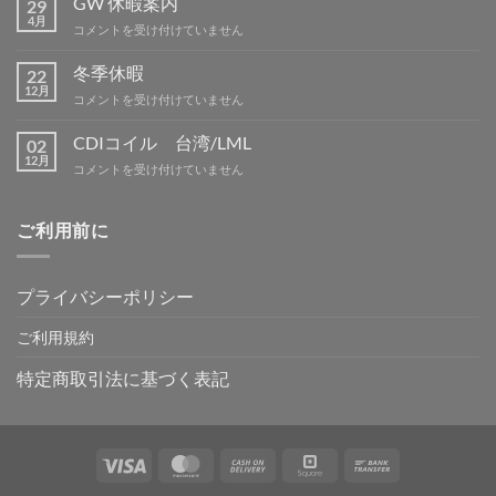
GW 休暇案内
29
テ
4月
GW
コメントを受け付けていません
ィ
休
ン
暇
冬季休暇
グ
22
案
12月
IN
冬
コメントを受け付けていません
内
吉
季
は
野
休
CDIコイル 台湾/LML
02
は
暇
12月
CDI
コメントを受け付けていません
は
コ
イ
ル
ご利用前に
台
湾/LML
は
プライバシーポリシー
ご利用規約
特定商取引法に基づく表記