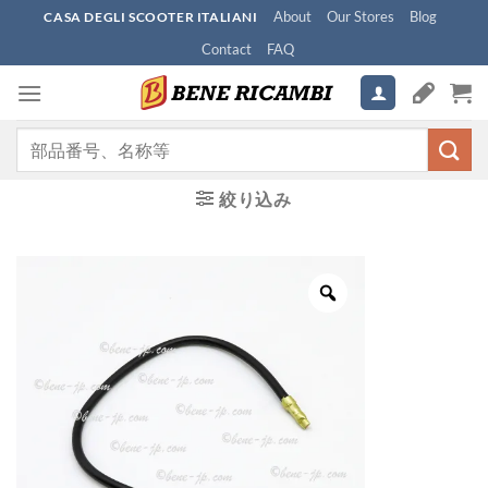
Skip
About
Our Stores
Blog
CASA DEGLI SCOOTER ITALIANI
to
Contact
FAQ
content
検
索
対
絞り込み
象: