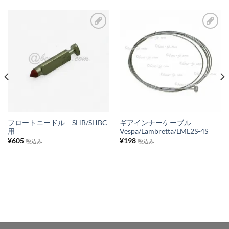
お
お
気
気
に
に
入
入
り
り
リ
リ
ス
ス
フロートニードル SHB/SHBC
ギアインナーケーブル
用
Vespa/Lambretta/LML2S-4S
ト
ト
¥
605
¥
198
税込み
税込み
に
に
追
追
加
加