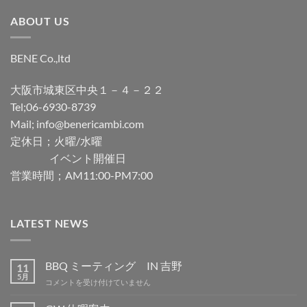
ABOUT US
BENE Co.,ltd
大阪市城東区中央１－４－２２
Tel;06-6930-8739
Mail; info@benericambi.com
定休日；火曜/水曜
イベント開催日
営業時間；AM11:00-PM7:00
LATEST NEWS
BBQ ミーティング IN 吉野
11
5月
BBQ
コメントを受け付けていません
ミ
ー