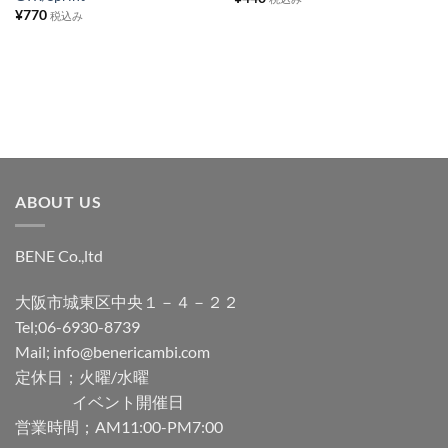
に
に
¥
770
税込み
追
追
加
加
ABOUT US
BENE Co.,ltd
大阪市城東区中央１－４－２２
Tel;06-6930-8739
Mail; info@benericambi.com
定休日；火曜/水曜
イベント開催日
営業時間；AM11:00-PM7:00