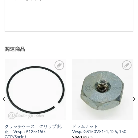
関連商品
お
お
気
気
に
に
入
入
り
り
リ
リ
ス
ス
クラッチケース クリップ 純
ドラムナット
正 Vespa P125/150,
VespaGS150VS1-4, 125, 150
ト
ト
GTR/Sprint
¥
440
税込み