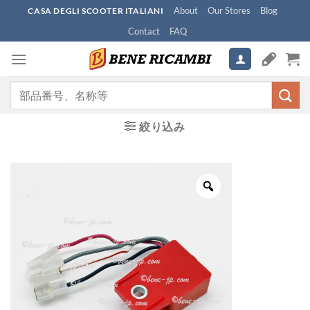
Skip
About
Our Stores
Blog
CASA DEGLI SCOOTER ITALIANI
to
Contact
FAQ
content
検
索
対
絞り込み
象: