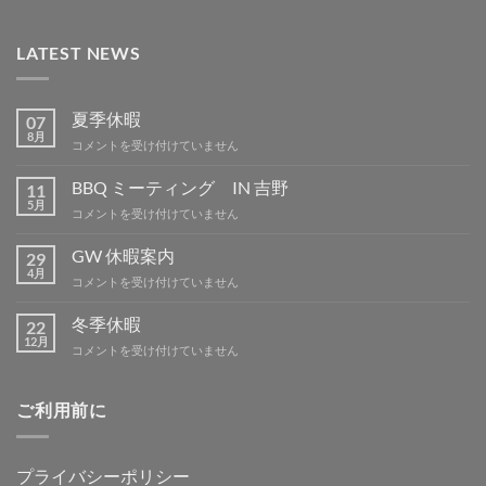
LATEST NEWS
夏季休暇
07
8月
夏
コメントを受け付けていません
季
休
BBQ ミーティング IN 吉野
11
暇
5月
BBQ
コメントを受け付けていません
は
ミ
ー
GW 休暇案内
29
テ
4月
GW
コメントを受け付けていません
ィ
休
ン
暇
冬季休暇
グ
22
案
12月
IN
冬
コメントを受け付けていません
内
吉
季
は
野
休
は
暇
ご利用前に
は
プライバシーポリシー