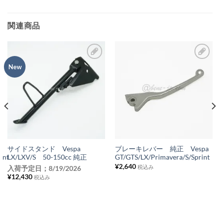
関連商品
New
お
お
気
気
に
に
入
入
り
り
リ
リ
ス
ス
a
サイドスタンド Vespa
ブレーキレバー 純正 Vespa
int
LX/LXV/S 50-150cc 純正
GT/GTS/LX/Primavera/S/Sprint
ト
ト
¥
2,640
税込み
入荷予定日；
8/19/2026
に
に
¥
12,430
税込み
追
追
加
加