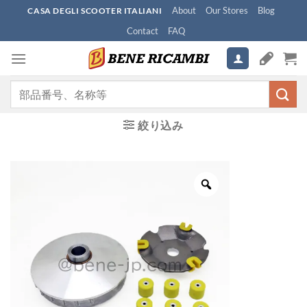
Skip
About
Our Stores
Blog
CASA DEGLI SCOOTER ITALIANI
to
Contact
FAQ
content
検
索
対
絞り込み
象: