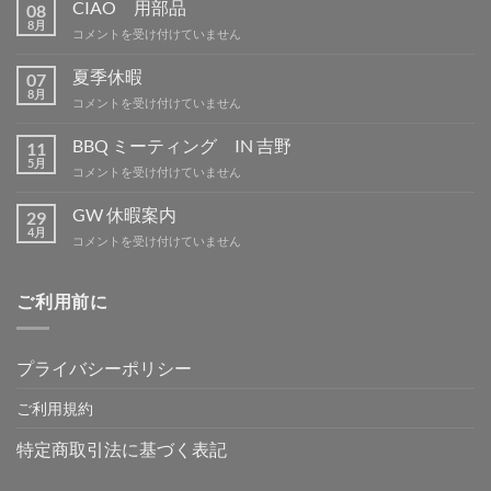
CIAO 用部品
08
8月
CIAO
コメントを受け付けていません
用
部
夏季休暇
07
品
8月
夏
コメントを受け付けていません
は
季
休
BBQ ミーティング IN 吉野
11
暇
5月
BBQ
コメントを受け付けていません
は
ミ
ー
GW 休暇案内
29
テ
4月
GW
コメントを受け付けていません
ィ
休
ン
暇
グ
案
ご利用前に
IN
内
吉
は
野
は
プライバシーポリシー
ご利用規約
特定商取引法に基づく表記