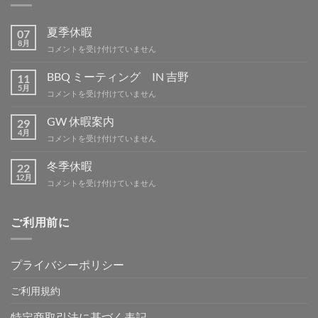
夏季休暇
07
8月
夏
コメントを受け付けていません
季
休
BBQ ミーティング IN 吉野
11
暇
5月
BBQ
コメントを受け付けていません
は
ミ
ー
GW 休暇案内
29
テ
4月
GW
コメントを受け付けていません
ィ
休
ン
暇
冬季休暇
グ
22
案
12月
IN
冬
コメントを受け付けていません
内
吉
季
は
野
休
は
暇
ご利用前に
は
プライバシーポリシー
ご利用規約
特定商取引法に基づく表記