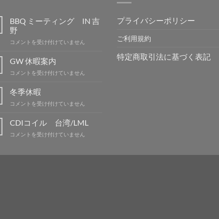
プライバシーポリシー
BBQ ミーティング IN 吉
野
ご利用規約
BBQ
コメントを受け付けていません
ミ
特定商取引法に基づく表記
ー
GW 休暇案内
テ
GW
コメントを受け付けていません
ィ
休
ン
暇
冬季休暇
グ
案
IN
冬
コメントを受け付けていません
内
吉
季
は
野
休
CDIコイル 台湾/LML
は
暇
CDI
コメントを受け付けていません
は
コ
イ
ル
台
湾/LML
は