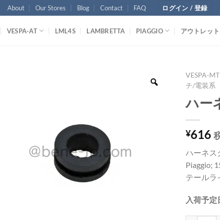
About
Our Stores
Blog
Contact
FAQ
ログイン / 登録
VESPA-AT
LML4S
LAMBRETTA
PIAGGIO
アウトレット
VESPA-MT
チ/電装系
ハー
616
¥
ハーネス
Piaggio; 
テールラ
入荷予定