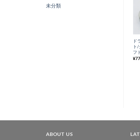
未分類
お
気
+
に
オイルタンクコッ
ド
入
ク Vespa P/PX
ト
り
フ
¥
2,090
税込み
¥
7
リ
ス
ト
に
追
加
ABOUT US
LA