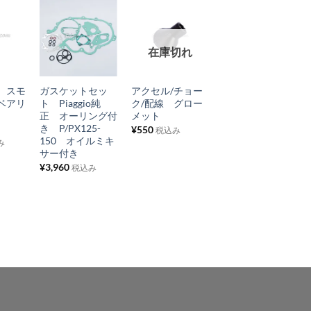
お
お
お
在庫切れ
気
気
気
+
+
+
に
に
に
 スモ
ガスケットセッ
アクセル/チョー
プライマリーギア
入
入
入
ベアリ
ト Piaggio純
ク/配線 グロー
シャフトベアリン
り
り
り
ド
正 オーリング付
メット
グ
き P/PX125-
P/PX/Rally200
¥
550
税込み
リ
リ
リ
150 オイルミキ
¥
825
み
税込み
ス
ス
ス
サー付き
¥
3,960
ト
ト
ト
税込み
に
に
に
追
追
追
加
加
加