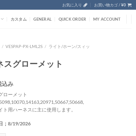
お気に入り
お買い物カゴ /
¥
0
カスタム
GENERAL
QUICK ORDER
MY ACCOUNT
/
VESPAP-PX-LML2S
/
ライト/ホーン/スィッ
ネスグローメット
税込み
グローメット
15098,10070,14163,20971,50667,50668,
イト用ハーネスに主に使用します。
日；
8/19/2026