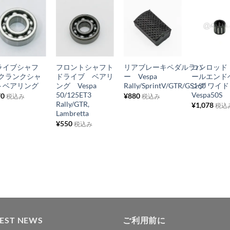
お
お
お
お
気
気
気
気
+
+
+
+
に
に
に
に
ライブシャフ
フロントシャフト
リアブレーキペダルラバ
コンロッド
入
入
入
入
/クランクシャ
ドライブ ベアリ
ー Vespa
ールエンド
り
り
り
り
トベアリング
ング Vespa
Rally/SprintV/GTR/GS160
ング ワイ
50/125ET3
Vespa50S
70
¥
880
税込み
税込み
リ
リ
リ
リ
Rally/GTR,
¥
1,078
税込
ス
ス
ス
ス
Lambretta
¥
550
ト
ト
ト
ト
税込み
に
に
に
に
追
追
追
追
加
加
加
加
TEST NEWS
ご利用前に