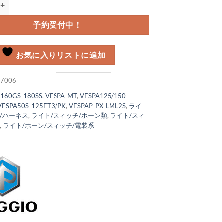
ローメット個
予約受付中！
お気に入りリストに追加
:
7006
:
160GS-180SS
,
VESPA-MT
,
VESPA125/150-
VESPA50S-125ET3/PK
,
VESPAP-PX-LML2S
,
ライ
/ハーネス
,
ライト/スィッチ/ホーン類
,
ライト/スィ
系
,
ライト/ホーン/スィッチ/電装系