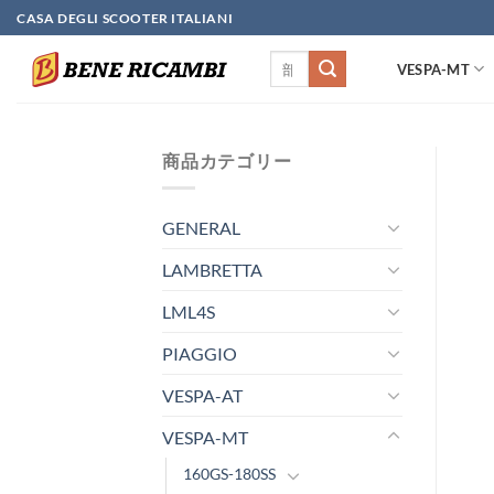
Skip
CASA DEGLI SCOOTER ITALIANI
to
検
content
VESPA-MT
索
対
象:
商品カテゴリー
GENERAL
LAMBRETTA
LML4S
PIAGGIO
VESPA-AT
VESPA-MT
160GS-180SS