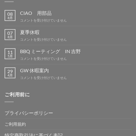
CIAO 用部品
08
8月
CIAO
コメントを受け付けていません
用
部
夏季休暇
07
品
8月
夏
コメントを受け付けていません
は
季
休
BBQ ミーティング IN 吉野
11
暇
5月
BBQ
コメントを受け付けていません
は
ミ
ー
GW 休暇案内
29
テ
4月
GW
コメントを受け付けていません
ィ
休
ン
暇
グ
案
ご利用前に
IN
内
吉
は
野
は
プライバシーポリシー
ご利用規約
特定商取引法に基づく表記