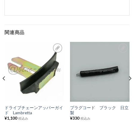
関連商品
お
お
気
気
に
に
入
入
り
り
リ
リ
ス
ス
ドライブチェーンアッパーガイ
プラグコード ブラック 日立
ド Lambretta
製
ト
ト
¥
1,100
¥
330
税込み
税込み
に
に
追
追