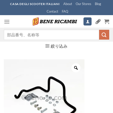
Skip
About
Our Stores
Blog
CASA DEGLI SCOOTER ITALIANI
to
Contact
FAQ
content
検
索
対
絞り込み
象: