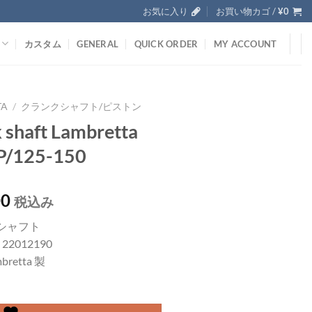
お気に入り
お買い物カゴ /
¥
0
カスタム
GENERAL
QUICK ORDER
MY ACCOUNT
TA
/
クランクシャフト/ピストン
 shaft Lambretta
P/125-150
00
税込み
シャフト
; 22012190
bretta 製