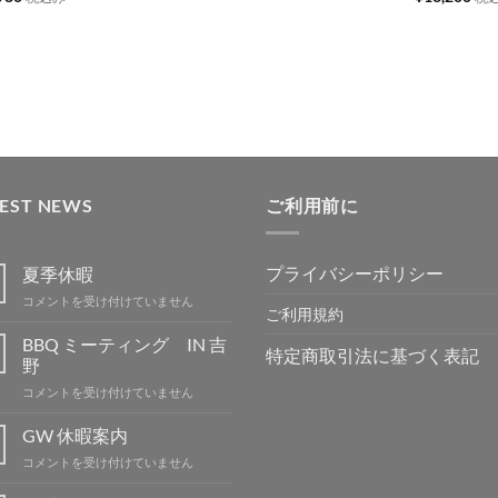
ス
ス
ス
ス
ト
ト
ト
ト
に
に
に
に
追
追
追
追
加
加
加
加
TEST NEWS
ご利用前に
プライバシーポリシー
夏季休暇
夏
コメントを受け付けていません
ご利用規約
季
休
BBQ ミーティング IN 吉
特定商取引法に基づく表記
暇
野
は
BBQ
コメントを受け付けていません
ミ
ー
GW 休暇案内
テ
GW
コメントを受け付けていません
ィ
休
ン