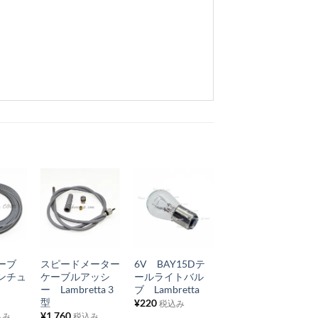
お
お
お
気
気
気
+
+
+
に
に
に
ーブ
スピードメーター
6V BAY15Dテ
オイル混合カッ
入
入
入
ンチュ
ケーブルアッシ
ールライトバル
プ 2%
り
り
り
色
ー Lambretta 3
ブ Lambretta
¥
495
税込み
型
¥
220
税込み
リ
リ
リ
¥
1,760
込み
税込み