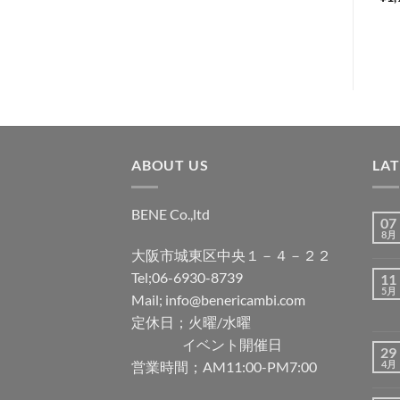
ス
ト
に
追
加
ABOUT US
LA
BENE Co.,ltd
07
8月
大阪市城東区中央１－４－２２
Tel;06-6930-8739
11
5月
Mail; info@benericambi.com
定休日；火曜/水曜
イベント開催日
29
営業時間；AM11:00-PM7:00
4月