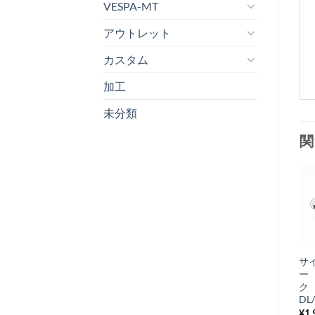
VESPA-MT
アウトレット
カスタム
加工
未分類
関
お
気
+
に
ドライブチェー
サ
入
ン Lambretta
ー
り
LI/TV/SX/Special
ク 
80ピッチ
DL
リ
¥
9,625
¥
1,
税込み