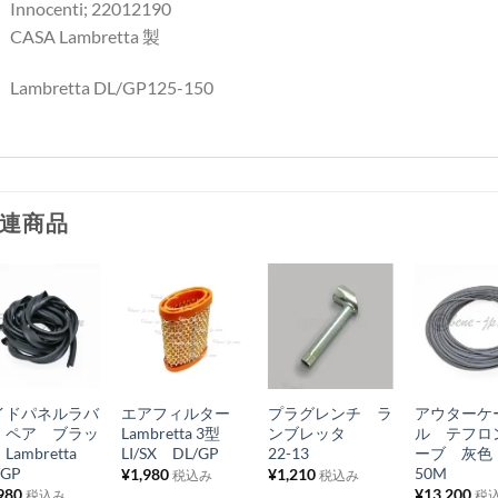
Innocenti; 22012190
CASA Lambretta 製
Lambretta DL/GP125-150
連商品
お
お
お
お
気
気
気
気
+
+
+
+
に
に
に
に
イドパネルラバ
エアフィルター
プラグレンチ ラ
アウターケ
入
入
入
入
 ペア ブラッ
Lambretta 3型
ンブレッタ
ル テフロ
り
り
り
り
Lambretta
LI/SX DL/GP
22-13
ーブ 灰
/GP
50M
¥
1,980
¥
1,210
税込み
税込み
リ
リ
リ
リ
980
¥
13,200
税込み
税