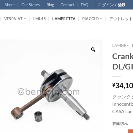
About
Our Stores
Blog
Contact
FAQ
ログイン / 登録
VESPA-AT
LML4S
LAMBRETTA
PIAGGIO
アウトレット
LAMBRET
Crank
DL/G
34,1
¥
クランク
Innocenti
CASA Lam
在庫切れ