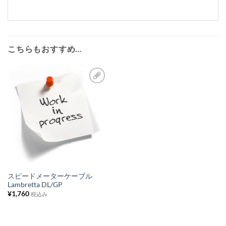
こちらもおすすめ…
お
気
に
入
り
リ
ス
スピードメーターケーブル
Lambretta DL/GP
ト
¥
1,760
税込み
に
追
加