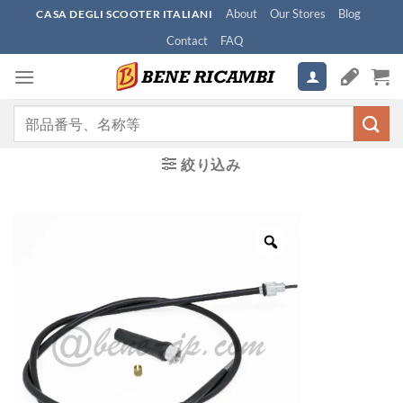
Skip
About
Our Stores
Blog
CASA DEGLI SCOOTER ITALIANI
to
Contact
FAQ
content
検
索
対
絞り込み
象: