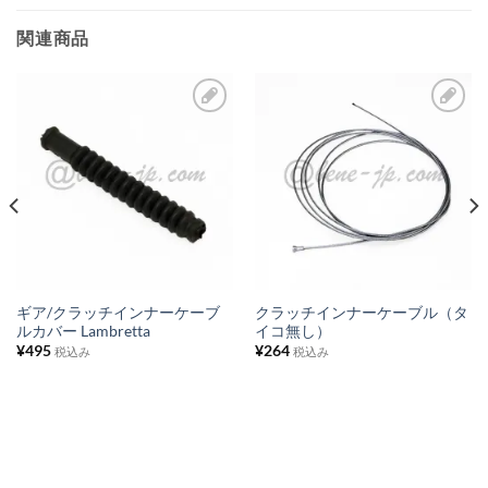
関連商品
お
お
気
気
に
に
入
入
り
り
リ
リ
ス
ス
ギア/クラッチインナーケーブ
クラッチインナーケーブル（タ
ルカバー Lambretta
イコ無し）
ト
ト
¥
495
¥
264
税込み
税込み
に
に
追
追
加
加