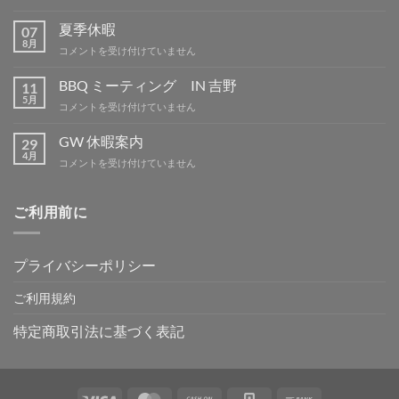
用
部
夏季休暇
07
品
8月
夏
コメントを受け付けていません
は
季
休
BBQ ミーティング IN 吉野
11
暇
5月
BBQ
コメントを受け付けていません
は
ミ
ー
GW 休暇案内
29
テ
4月
GW
コメントを受け付けていません
ィ
休
ン
暇
グ
案
ご利用前に
IN
内
吉
は
野
は
プライバシーポリシー
ご利用規約
特定商取引法に基づく表記